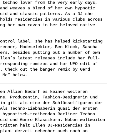
 techno lover from the very early days,
and weaves a blend of her own hypnotic
cid and classic patterns. As a DJ she
holds residencies in various clubs across
ng her own raves in her beloved native
ontrol label, she has helped kickstarting
renner, Modeselektor, Ben Klock, Sascha
ers, besides putting out a number of own
llen’s latest releases include her full-
rresponding remixes and her UFO edit of
”.
Check out the banger remix by Gerd
 Me“ below.
en Allien Bedarf es keiner weiteren
ne, Produzentin, Fashion-Designerin und
lin gilt als eine der Schlüsselfiguren der
Als Techno-Liebhaberin quasi der ersten
 hypnotisch-treibenden Berliner Techno
cid und Genre-Klassikern. Neben weltweiten
tritten hält Ellen DJ-Residencies in
plant derzeit nebenher auch noch an