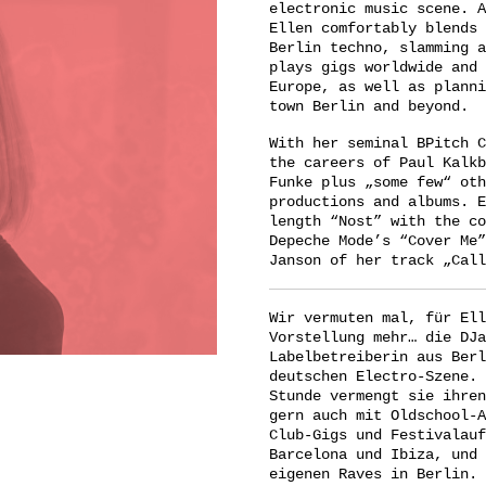
electronic music scene. A
Ellen comfortably blends 
Berlin techno, slamming a
plays gigs worldwide and 
Europe, as well as planni
town Berlin and beyond.
With her seminal BPitch C
the careers of Paul Kalkb
Funke plus „some few“ oth
productions and albums. E
length “Nost” with the co
Depeche Mode’s “Cover Me
Janson of her track „Call
Wir vermuten mal, für Ell
Vorstellung mehr… die DJa
Labelbetreiberin aus Ber
deutschen Electro-Szene. 
Stunde vermengt sie ihren
gern auch mit Oldschool-A
Club-Gigs und Festivalauf
Barcelona und Ibiza, und 
eigenen Raves in Berlin.