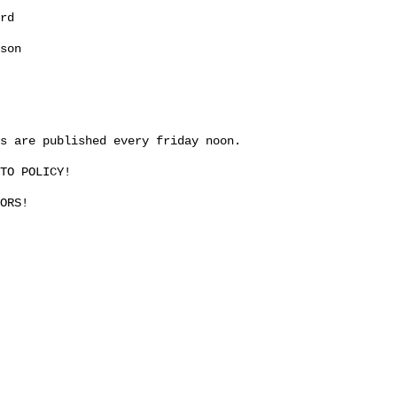
rd
son
s are published every friday noon.
TO POLICY!
ORS!