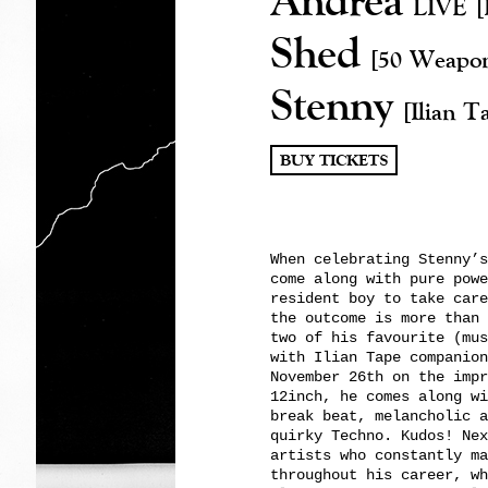
LIVE
[
Shed
[50 Weapon
Stenny
[Ilian T
BUY TICKETS
When celebrating Stenny’s
come along with pure powe
resident boy to take care
the outcome is more than 
two of his favourite (mus
with Ilian Tape companion
November 26th on the impr
12inch, he comes along wi
break beat, melancholic a
quirky Techno. Kudos! Nex
artists who constantly ma
throughout his career, wh