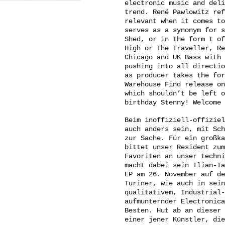
electronic music and deli
trend. René Pawlowitz ref
relevant when it comes to
serves as a synonym for s
Shed, or in the form t of
High or The Traveller, Re
Chicago and UK Bass with 
pushing into all directio
as producer takes the for
Warehouse Find release on
which shouldn’t be left o
birthday Stenny! Welcome 
Beim inoffiziell-offiziel
auch anders sein, mit Sch
zur Sache. Für ein großka
bittet unser Resident zum
Favoriten an unser techni
macht dabei sein Ilian-Ta
EP am 26. November auf de
Turiner, wie auch in sein
qualitativem, Industrial-
aufmunternder Electronica
Besten. Hut ab an dieser 
einer jener Künstler, die