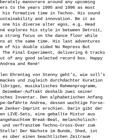
berately manovrare around any upcoming
ers to the years 1995 and 1996 as most
 his formative time in Techno. His sound
ustainability and innovation. Be it as
 one his diverse alter egos, e.g. Head
né explores his style in between Detroit,
a strong focus on the dance floor while
ns at the same time. His last adventures
m of his double sided No Repress But
 The Final Experiment, delivering 6 tracks
ut of any good selected record box. Happy
Andrea and René!
len Ehrentag von Stenny geht’s, wie soll’s
mackes und zugleich durchdachter Kuration
libriges, musikalisches Rahmenprogramm,
 Dezember-Auftakt deshalb zwei seiner
sches Inventar. Den alphabetischen Anfang
pe-Gefährte Andrea, dessen wuchtige Forse-
m Zenker-Imprint erschien. Darin gibt der
en LIVE-Sets, eine geballte Mixtur aus
angehauchtem Break-Beat, melancholisch-
 und verfranztem Techno-Cross-Over zum
Stelle! Der Nächste im Bunde, Shed, ist
 es über einen beachtlichen Zeitraum