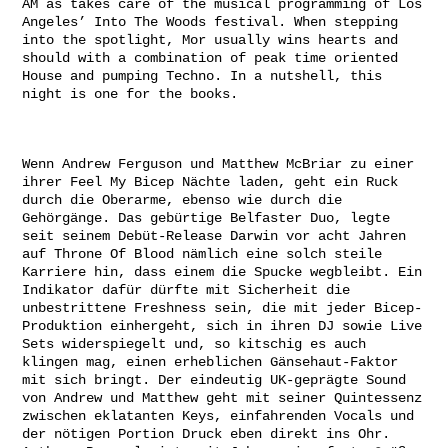
AM as takes care of the musical programming of Los
Angeles’ Into The Woods festival. When stepping
into the spotlight, Mor usually wins hearts and
should with a combination of peak time oriented
House and pumping Techno. In a nutshell, this
night is one for the books.
Wenn Andrew Ferguson und Matthew McBriar zu einer
ihrer Feel My Bicep Nächte laden, geht ein Ruck
durch die Oberarme, ebenso wie durch die
Gehörgänge. Das gebürtige Belfaster Duo, legte
seit seinem Debüt-Release Darwin vor acht Jahren
auf Throne Of Blood nämlich eine solch steile
Karriere hin, dass einem die Spucke wegbleibt. Ein
Indikator dafür dürfte mit Sicherheit die
unbestrittene Freshness sein, die mit jeder Bicep-
Produktion einhergeht, sich in ihren DJ sowie Live
Sets widerspiegelt und, so kitschig es auch
klingen mag, einen erheblichen Gänsehaut-Faktor
mit sich bringt. Der eindeutig UK-geprägte Sound
von Andrew und Matthew geht mit seiner Quintessenz
zwischen eklatanten Keys, einfahrenden Vocals und
der nötigen Portion Druck eben direkt ins Ohr.