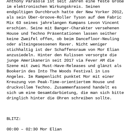
Anthony Parasole ist seit Jahren eine feste Größe
im elektronischen Wirkungskreis. Seinen
endgültigen Durchbruch hatte der New Yorker 2012,
als sein Über-Groove-Roller Tyson auf dem Fabric
Mix 63 seines jahrelangen Kumpans Levon Vincent
erschien. Seine mit Banger-Charakter versehenen
House und Techno Präsentationen lassen seither
keine Zweifel offen, ob beim Dancefloor-Neuling
oder alteingesessenen Raver. Nicht weniger
stichhaltig ist der Schaffensraum von Mor Elian
anzusiedeln. Hinter den Kulissen versorgte die
junge Amerikanerin seit 2017 via Fever AM die
Szene mit zwei Must-Have-Releases und glänzt als
Bookerin des Into The Woods Festival in Los
Angeles. Im Rampenlicht punktet Mor mit einer
Kreuzung von Peak-Time-orientiertem House und
druckvollem Techno. Zusammenfassend handelt es
sich um eine Gesamtdarbietung, die man sich bitte
dringlich hinter die Ohren schreiben sollte.
BLITZ:
00:00 – 02:30 Mor Elian