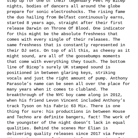
step up for one of their legendary Feel My Bicep
nights, bodies of dancers all around the globe
prepare for sonic electroshocks. The rising fame
the duo hailing from Belfast continuously earns,
started 8 years ago, straight after their first
release Darwin on Throne Of Blood. One indicator
for this might be the absolute freshness that
comes with every single of their releases. The
same freshness that is constantly represented in
their DJ sets. On top of all this, as cheesy as it
might sound, are all of the goosebumps moments
that come with everything they touch. The bottom
line of Bicep’s surely UK stamped sound is
positioned in between glaring keys, striking
vocals and just the right amount of pump. Anthony
Parasole’s name can be seen all over the place for
many years when it comes to clubland. The
breakthrough of the NYC boy came along in 2012,
when his friend Levon Vincent included Anthony’s
track Tyson on his Fabric 63 Mix. There is one
thing for sure: his productions in between House
and Techno are definite bangers, fact! The work of
the youngster of the night doesn’t lack in equal
qualities. Behind the scenes Mor Elian is
delivering quality releases since 2017 via Fever