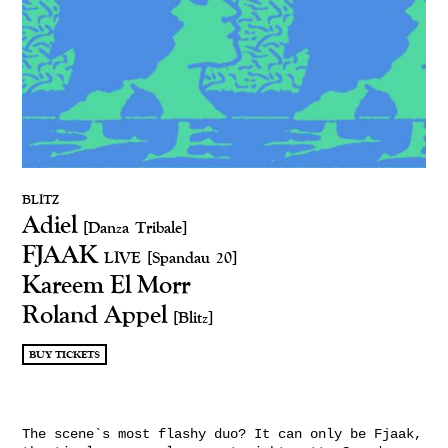
BLITZ
Adiel
[Danza Tribale]
FJAAK
LIVE
[Spandau 20]
Kareem El Morr
Roland Appel
[Blitz]
BUY TICKETS
The scene`s most flashy duo? It can only be Fjaak,