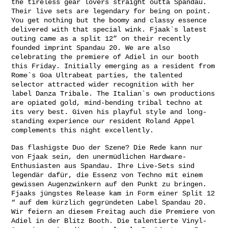
the tireless gear lovers straight outta Spandau.
Their live sets are legendary for being on point.
You get nothing but the boomy and classy essence
delivered with that special wink. Fjaak`s latest
outing came as a split 12” on their recently
founded imprint Spandau 20. We are also
celebrating the premiere of Adiel in our booth
this Friday. Initially emerging as a resident from
Rome`s Goa Ultrabeat parties, the talented
selector attracted wider recognition with her
label Danza Tribale. The Italian`s own productions
are opiated gold, mind-bending tribal techno at
its very best. Given his playful style and long-
standing experience our resident Roland Appel
complements this night excellently.
Das flashigste Duo der Szene? Die Rede kann nur
von Fjaak sein, den unermüdlichen Hardware-
Enthusiasten aus Spandau. Ihre Live-Sets sind
legendär dafür, die Essenz von Techno mit einem
gewissen Augenzwinkern auf den Punkt zu bringen.
Fjaaks jüngstes Release kam in Form einer Split 12
“ auf dem kürzlich gegründeten Label Spandau 20.
Wir feiern an diesem Freitag auch die Premiere von
Adiel in der Blitz Booth. Die talentierte Vinyl-