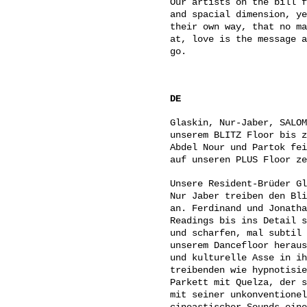
Our artists on the bill f
and spacial dimension, ye
their own way, that no ma
at, love is the message a
go.
DE
Glaskin, Nur-Jaber, SALOM
unserem BLITZ Floor bis z
Abdel Nour und Partok fei
auf unseren PLUS Floor ze
Unsere Resident-Brüder Gl
Nur Jaber treiben den Bli
an. Ferdinand und Jonatha
Readings bis ins Detail s
und scharfen, mal subtil 
unserem Dancefloor heraus
und kulturelle Asse in ih
treibenden wie hypnotisie
Parkett mit Quelza, der s
mit seiner unkonventionel