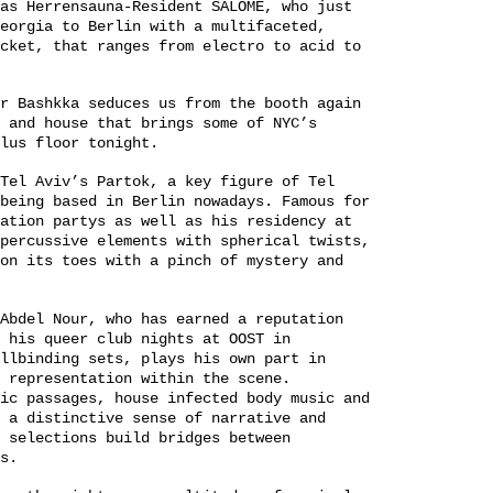
as Herrensauna-Resident SALOME, who just
eorgia to Berlin with a multifaceted,
cket, that ranges from electro to acid to
r Bashkka seduces us from the booth again
 and house that brings some of NYC’s
lus floor tonight.
Tel Aviv’s Partok, a key figure of Tel
being based in Berlin nowadays. Famous for
ation partys as well as his residency at
percussive elements with spherical twists,
on its toes with a pinch of mystery and
Abdel Nour, who has earned a reputation
 his queer club nights at OOST in
llbinding sets, plays his own part in
 representation within the scene.
ic passages, house infected body music and
 a distinctive sense of narrative and
 selections build bridges between
es.