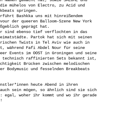
n Namen gemacht hat, sowie SALOME und
die mühelos von Electro, zu Acid und
kbeats springen.
rführt Bashkka uns mit hinreißendem
vour der queeren Balloom-Szene New York
ßgeblich geprägt hat.
r sind ebenso tief verflochten in das
eimatstädte. Partok hat sich mit seinen
rischen Twists in Tel Aviv wie auch in
t, während Fafi Abdel Nour für seine
eer Events im OOST in Groningen und seine
 technisch raffinierten Sets bekannt ist,
chtigkeit Brücken zwischen melodischen
er Bodymusic und fesselnden Breakbeats
nstler*innen heute Abend in ihren
auch sein mögen, so ähnlich sind sie sich
: egal, woher ihr kommt und wo ihr gerade
!