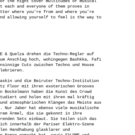
or the night cover multitudes of musical
t each and everyone of them proves in
tter where you’re from and where you’re
nd allowing yourself to feel is the way to
E & Quelza drehen die Techno-Regler auf
um Anschlag hoch, wohingegen Bashkka, Fafi
nsinnige Cuts zwischen Techno und House
lebrieren.
askin und die Beiruter Techno-Institution
tz Floor mit ihren exoterischen Grooves
n Bockelmann haben die Kunst des Crowd
tudiert und holen mit ihren mal kräftig
und atmosphärischen Klängen das Meiste aus
. Nur Jaber hat ebenso viele musikalische
rem Ärmel, die sie gekonnt in ihre
renden Sets einbaut. Sie teilen sich das
ich innerhalb der Pariser Elektro-Szene
len Handhabung glasklarer und