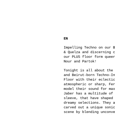
EN
Impelling Techno on our B
& Quelza and discerning c
our PLUS floor form queer
Nour and Partok!
Tonight is all about the 
and Beirut-born Techno-In
Floor with their eclectic
atmospheric or sharp, Fer
model their sound for max
Jaber has a multitude of 
sleeve, that have shaped 
dreamy selections. They a
carved out a unique sonic
scene by blending unconve