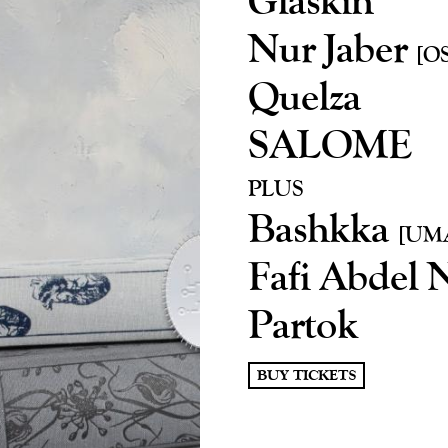
Nur Jaber
[O
Quelza
SALOME
PLUS
Bashkka
[UM
Fafi Abdel 
Partok
BUY TICKETS