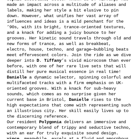
made an impact across a multitude of aliases and
labels, making her style a bit elusive to pin
down. However, what unifies her vast array of
influences and ideas is a mild penchant for the
’90s, with its bright, trance-oriented textures,
and a knack for adding a juicy bounce to her
grooves. Her kinetic sound travels through old and
new forms of trance, as well as breakbeat,
electro, house, techno, and garage—bubbling beats
meet effervescent colors. Join the ride as we dive
deeper into
D
.
Tiffany
’s vivid microcosm than ever
before, with one of her rare live sets that will
distill her pure musical essence in real time!
Danielle
a dynamic selector, spinning colorful and
multifaceted tracks with a firm emphasis on UK-
oriented grooves. With a knack for sub-heavy
sounds, which comes as no surprise given her
current base in Bristol,
Danielle
rises to the
high expectations that come with representing such
an illustrious city. Her skill easily lives up to
the discerning reference.
Our resident
Polygonia
delivers an immersive and
contemporary blend of trippy and seductive techno,
with an ear for truly exquisite sound design.
vince
, meanwhile, excels at a fluid and amorphous