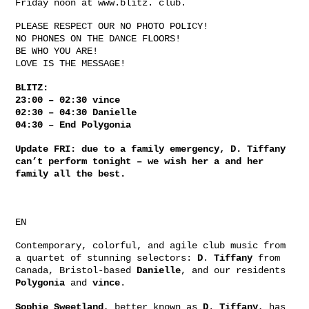
Friday noon at www.blitz. club.
PLEASE RESPECT OUR NO PHOTO POLICY!
NO PHONES ON THE DANCE FLOORS!
BE WHO YOU ARE!
LOVE IS THE MESSAGE!
BLITZ:
23:00 – 02:30 vince
02:30 – 04:30 Danielle
04:30 – End Polygonia
Update FRI: due to a family emergency, D. Tiffany
can’t perform tonight – we wish her a and her
family all the best.
EN
Contemporary, colorful, and agile club music from
a quartet of stunning selectors:
D
.
Tiffany
from
Canada, Bristol-based
Danielle
, and our residents
Polygonia
and
vince
.
Sophie
Sweetland
, better known as
D
.
Tiffany
, has