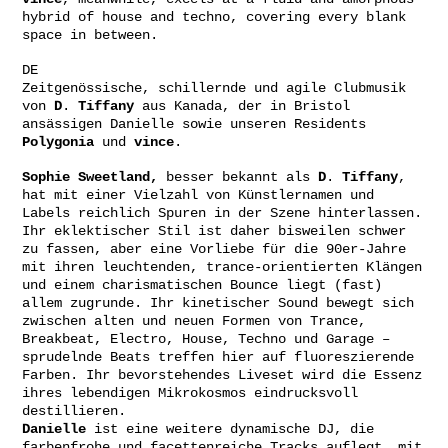
hybrid of house and techno, covering every blank
space in between.
DE
Zeitgenössische, schillernde und agile Clubmusik
von
D
.
Tiffany
aus Kanada, der in Bristol
ansässigen Danielle sowie unseren Residents
Polygonia
und
vince
.
Sophie Sweetland,
besser bekannt als
D
.
Tiffany
,
hat mit einer Vielzahl von Künstlernamen und
Labels reichlich Spuren in der Szene hinterlassen.
Ihr eklektischer Stil ist daher bisweilen schwer
zu fassen, aber eine Vorliebe für die 90er-Jahre
mit ihren leuchtenden, trance-orientierten Klängen
und einem charismatischen Bounce liegt (fast)
allem zugrunde. Ihr kinetischer Sound bewegt sich
zwischen alten und neuen Formen von Trance,
Breakbeat, Electro, House, Techno und Garage –
sprudelnde Beats treffen hier auf fluoreszierende
Farben. Ihr bevorstehendes Liveset wird die Essenz
ihres lebendigen Mikrokosmos eindrucksvoll
destillieren.
Danielle
ist eine weitere dynamische DJ, die
farbenfrohe und facettenreiche Tracks auflegt, mit