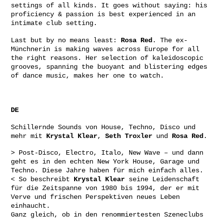
settings of all kinds. It goes without saying: his
proficiency & passion is best experienced in an
intimate club setting.
Last but by no means least:
Rosa Red
. The ex-
Münchnerin is making waves across Europe for all
the right reasons. Her selection of kaleidoscopic
grooves, spanning the buoyant and blistering edges
of dance music, makes her one to watch.
DE
Schillernde Sounds von House, Techno, Disco und
mehr mit
Krystal Klear
,
Seth Troxler
und
Rosa Red
.
> Post-Disco, Electro, Italo, New Wave – und dann
geht es in den echten New York House, Garage und
Techno. Diese Jahre haben für mich einfach alles.
< So beschreibt
Krystal Klear
seine Leidenschaft
für die Zeitspanne von 1980 bis 1994, der er mit
Verve und frischen Perspektiven neues Leben
einhaucht.
Ganz gleich, ob in den renommiertesten Szeneclubs