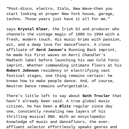
“Post-disco, electro, Italo, New Wave—then you
start looking at proper New York house, garage,
techno. Those years just have it all for me.”
says
Krystal Klear
, the Irish DJ and producer who
channels the vintage magic of 1980 to 1994 with a
fresh, modern touch. His music brims with passion,
wit, and a deep love for dancefloors. A close
affiliate of
Gerd Janson’s
Running Back imprint,
he made his first waves on
Kerri Chandler’s
Madtech label before launching his own Cold Tonic
imprint. Whether commanding intimate floors at his
Robert Johnson
residency or electrifying vast
festival stages, one thing remains certain: he
knows how to make people dance. And, of course,
Neutron Dance remains unforgettable.
There’s little left to say about
Seth Troxler
that
hasn’t already been said. A true global music
citizen, he has been a
Blitz
regular since day
one, constantly revealing new layers of his
thrilling musical DNA. With an encyclopedic
knowledge of music and dancefloors, the ever-
affluent selector effortlessly speaks genres and