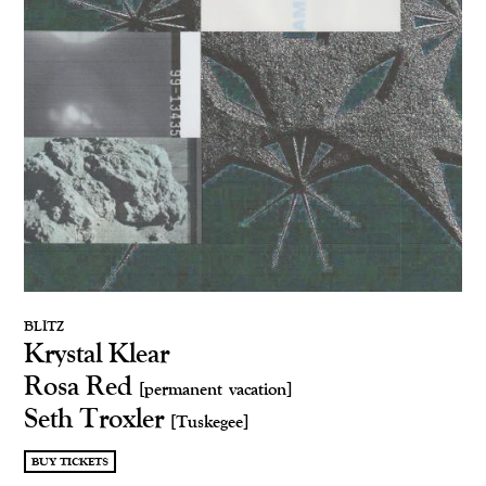
BLITZ
Krystal Klear
Rosa Red
[permanent vacation]
Seth Troxler
[Tuskegee]
BUY TICKETS