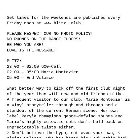
Set times for the weekends are published every
Friday noon at www.blitz. club.
PLEASE RESPECT OUR NO PHOTO POLICY!
NO PHONES ON THE DANCE FLOORS!
BE WHO YOU ARE!
LOVE IS THE MESSAGE!
BLITZ:
23:00 – 02:00 600-Cell
02:00 – 05:00 Marie Montexier
05:00 – End Velasco
What better way to kick off the first club night
of the year than with new and old friends alike.
A frequent visitor to our club, Marie Montexier is
a vinyl storyteller through and through and a
standout of the current German scene. Her own
label Paryìa champions genre-defying sounds and
Marie’s highly eclectic sets don’t hold back on
unpredictable twists either.
> Don’t believe the hype, not even your own, <