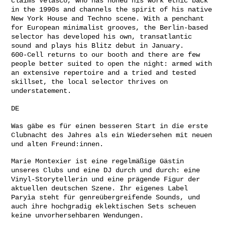
claims Velasco, who has honed his work ethic back
in the 1990s and channels the spirit of his native
New York House and Techno scene. With a penchant
for European minimalist grooves, the Berlin-based
selector has developed his own, transatlantic
sound and plays his Blitz debut in January.
600-Cell returns to our booth and there are few
people better suited to open the night: armed with
an extensive repertoire and a tried and tested
skillset, the local selector thrives on
understatement.
DE
Was gäbe es für einen besseren Start in die erste
Clubnacht des Jahres als ein Wiedersehen mit neuen
und alten Freund:innen.
Marie Montexier ist eine regelmäßige Gästin
unseres Clubs und eine DJ durch und durch: eine
Vinyl-Storytellerin und eine prägende Figur der
aktuellen deutschen Szene. Ihr eigenes Label
Paryìa steht für genreübergreifende Sounds, und
auch ihre hochgradig eklektischen Sets scheuen
keine unvorhersehbaren Wendungen.