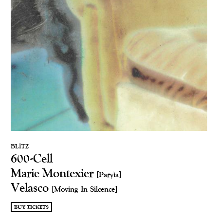
BLITZ
600-Cell
Marie Montexier
[Paryìa]
Velasco
[Moving In Silcence]
BUY TICKETS