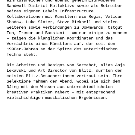
einflussreichen und ebenso geheimnisumwobenen
Sandwell District-Kollektivs sowie als Betreiber
seines eigenen Labels Infrastructure.
Kollaborationen mit Künstlern wie Regis, Vatican
Shadow, Luke Slater, Steve Bicknell und vielen
weiteren sowie Verbindungen zu Downwards, Ostgut
Ton, Tresor und Bassiani – um nur einige zu nennen
– zeigen die klanglichen Koordinaten und das
Vermächtnis eines Künstlers auf, der seit den
1990er-Jahren an der Spitze des unterirdischen
Techno steht.
Die Arbeiten und Designs von Sarmabot, alias Anja
Lekavski und Art Director von Blitz, dürften den
meisten Blitz-Besucher:innen vertraut sein. Ihre
Selektione rahmen den Abend, wobei sie sich dem
DJing mit dem Wissen aus unterschiedlichsten
kreativen Praktiken nähert – mit entsprechend
vielschichtigen musikalischen Ergebnissen.