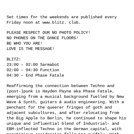
Set times for the weekends are published every
Friday noon at www.blitz. club.
PLEASE RESPECT OUR NO PHOTO POLICY!
NO PHONES ON THE DANCE FLOORS!
BE WHO YOU ARE!
LOVE IS THE MESSAGE!
BLITZ:
23:00 – 02:00 Sarmabot
02:00 – 04:30 Function
04:30 – End Phase Fatale
Reaffirming the connection between Techno and
(post-)punk is Hayden Payne aka Phase Fatale,
emerging from a musical background fuelled by New
Wave & Synth, guitars & audio engineering. With a
penchant for the queerer fringes of goth and
adjacent subcultures, and after relocating from
the Big Apple to Berlin, he continued to shape his
unique and influential blend of Industrial- and
EBM-inflected Techno in the German capital, with