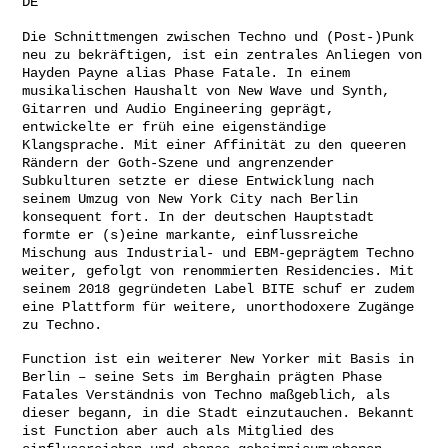
DE
Die Schnittmengen zwischen Techno und (Post-)Punk
neu zu bekräftigen, ist ein zentrales Anliegen von
Hayden Payne alias Phase Fatale. In einem
musikalischen Haushalt von New Wave und Synth,
Gitarren und Audio Engineering geprägt,
entwickelte er früh eine eigenständige
Klangsprache. Mit einer Affinität zu den queeren
Rändern der Goth-Szene und angrenzender
Subkulturen setzte er diese Entwicklung nach
seinem Umzug von New York City nach Berlin
konsequent fort. In der deutschen Hauptstadt
formte er (s)eine markante, einflussreiche
Mischung aus Industrial- und EBM-geprägtem Techno
weiter, gefolgt von renommierten Residencies. Mit
seinem 2018 gegründeten Label BITE schuf er zudem
eine Plattform für weitere, unorthodoxere Zugänge
zu Techno.
Function ist ein weiterer New Yorker mit Basis in
Berlin – seine Sets im Berghain prägten Phase
Fatales Verständnis von Techno maßgeblich, als
dieser begann, in die Stadt einzutauchen. Bekannt
ist Function aber auch als Mitglied des