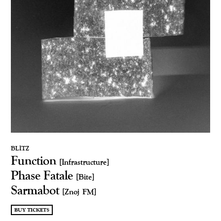
BLITZ
Function
[Infrastructure]
Phase Fatale
[Bite]
Sarmabot
[Znoj FM]
BUY TICKETS