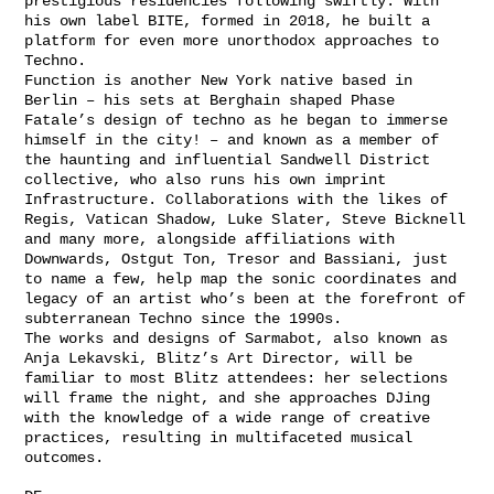
prestigious residencies following swiftly. With
his own label BITE, formed in 2018, he built a
platform for even more unorthodox approaches to
Techno.
Function is another New York native based in
Berlin – his sets at Berghain shaped Phase
Fatale’s design of techno as he began to immerse
himself in the city! – and known as a member of
the haunting and influential Sandwell District
collective, who also runs his own imprint
Infrastructure. Collaborations with the likes of
Regis, Vatican Shadow, Luke Slater, Steve Bicknell
and many more, alongside affiliations with
Downwards, Ostgut Ton, Tresor and Bassiani, just
to name a few, help map the sonic coordinates and
legacy of an artist who’s been at the forefront of
subterranean Techno since the 1990s.
The works and designs of Sarmabot, also known as
Anja Lekavski, Blitz’s Art Director, will be
familiar to most Blitz attendees: her selections
will frame the night, and she approaches DJing
with the knowledge of a wide range of creative
practices, resulting in multifaceted musical
outcomes.