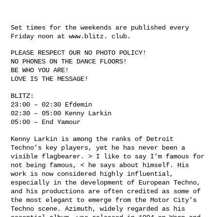
Set times for the weekends are published every
Friday noon at www.blitz. club.
PLEASE RESPECT OUR NO PHOTO POLICY!
NO PHONES ON THE DANCE FLOORS!
BE WHO YOU ARE!
LOVE IS THE MESSAGE!
BLITZ:
23:00 – 02:30 Efdemin
02:30 – 05:00 Kenny Larkin
05:00 – End Yamour
Kenny Larkin is among the ranks of Detroit
Techno’s key players, yet he has never been a
visible flagbearer. > I like to say I’m famous for
not being famous, < he says about himself. His
work is now considered highly influential,
especially in the development of European Techno,
and his productions are often credited as some of
the most elegant to emerge from the Motor City’s
Techno scene. Azimuth, widely regarded as his