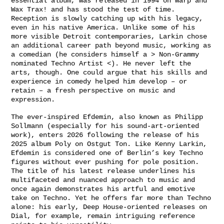
essential album, was released in 1994 on Warp and
Wax Trax! and has stood the test of time.
Reception is slowly catching up with his legacy,
even in his native America. Unlike some of his
more visible Detroit contemporaries, Larkin chose
an additional career path beyond music, working as
a comedian (he considers himself a > Non-Grammy
nominated Techno Artist <). He never left the
arts, though. One could argue that his skills and
experience in comedy helped him develop – or
retain – a fresh perspective on music and
expression.
The ever-inspired Efdemin, also known as Philipp
Sollmann (especially for his sound-art-oriented
work), enters 2026 following the release of his
2025 album Poly on Ostgut Ton. Like Kenny Larkin,
Efdemin is considered one of Berlin’s key Techno
figures without ever pushing for pole position.
The title of his latest release underlines his
multifaceted and nuanced approach to music and
once again demonstrates his artful and emotive
take on Techno. Yet he offers far more than Techno
alone: his early, Deep House-oriented releases on
Dial, for example, remain intriguing reference