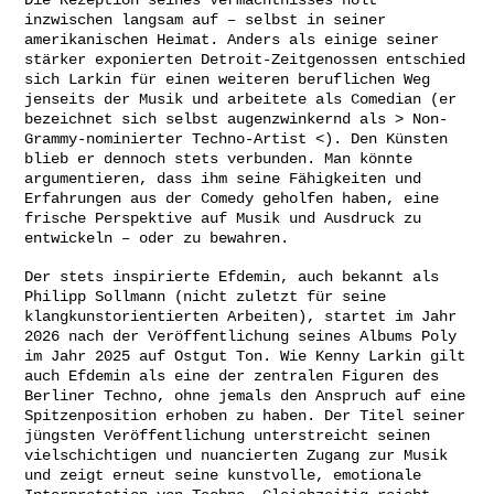
Die Rezeption seines Vermächtnisses holt
inzwischen langsam auf – selbst in seiner
amerikanischen Heimat. Anders als einige seiner
stärker exponierten Detroit-Zeitgenossen entschied
sich Larkin für einen weiteren beruflichen Weg
jenseits der Musik und arbeitete als Comedian (er
bezeichnet sich selbst augenzwinkernd als > Non-
Grammy-nominierter Techno-Artist <). Den Künsten
blieb er dennoch stets verbunden. Man könnte
argumentieren, dass ihm seine Fähigkeiten und
Erfahrungen aus der Comedy geholfen haben, eine
frische Perspektive auf Musik und Ausdruck zu
entwickeln – oder zu bewahren.
Der stets inspirierte Efdemin, auch bekannt als
Philipp Sollmann (nicht zuletzt für seine
klangkunstorientierten Arbeiten), startet im Jahr
2026 nach der Veröffentlichung seines Albums Poly
im Jahr 2025 auf Ostgut Ton. Wie Kenny Larkin gilt
auch Efdemin als eine der zentralen Figuren des
Berliner Techno, ohne jemals den Anspruch auf eine
Spitzenposition erhoben zu haben. Der Titel seiner
jüngsten Veröffentlichung unterstreicht seinen
vielschichtigen und nuancierten Zugang zur Musik
und zeigt erneut seine kunstvolle, emotionale