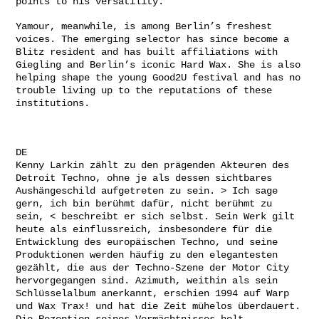
points to his versatility.
Yamour, meanwhile, is among Berlin’s freshest
voices. The emerging selector has since become a
Blitz resident and has built affiliations with
Giegling and Berlin’s iconic Hard Wax. She is also
helping shape the young Good2U festival and has no
trouble living up to the reputations of these
institutions.
DE
Kenny Larkin zählt zu den prägenden Akteuren des
Detroit Techno, ohne je als dessen sichtbares
Aushängeschild aufgetreten zu sein. > Ich sage
gern, ich bin berühmt dafür, nicht berühmt zu
sein, < beschreibt er sich selbst. Sein Werk gilt
heute als einflussreich, insbesondere für die
Entwicklung des europäischen Techno, und seine
Produktionen werden häufig zu den elegantesten
gezählt, die aus der Techno-Szene der Motor City
hervorgegangen sind. Azimuth, weithin als sein
Schlüsselalbum anerkannt, erschien 1994 auf Warp
und Wax Trax! und hat die Zeit mühelos überdauert.