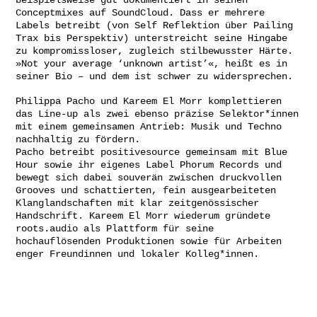
beispielsweise gut dokumentiert in seinen
Conceptmixes auf SoundCloud. Dass er mehrere
Labels betreibt (von Self Reflektion über Pailing
Trax bis Perspektiv) unterstreicht seine Hingabe
zu kompromissloser, zugleich stilbewusster Härte.
»Not your average ‘unknown artist’«, heißt es in
seiner Bio – und dem ist schwer zu widersprechen.
Philippa Pacho und Kareem El Morr komplettieren
das Line-up als zwei ebenso präzise Selektor*innen
mit einem gemeinsamen Antrieb: Musik und Techno
nachhaltig zu fördern.
Pacho betreibt positivesource gemeinsam mit Blue
Hour sowie ihr eigenes Label Phorum Records und
bewegt sich dabei souverän zwischen druckvollen
Grooves und schattierten, fein ausgearbeiteten
Klanglandschaften mit klar zeitgenössischer
Handschrift. Kareem El Morr wiederum gründete
roots.audio als Plattform für seine
hochauflösenden Produktionen sowie für Arbeiten
enger Freundinnen und lokaler Kolleg*innen.