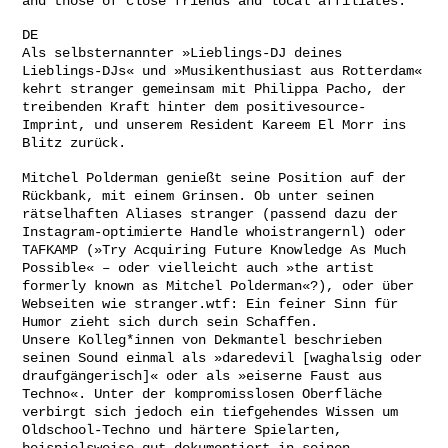
and those of close friends and local affiliates.
DE
Als selbsternannter »Lieblings-DJ deines
Lieblings-DJs« und »Musikenthusiast aus Rotterdam«
kehrt stranger gemeinsam mit Philippa Pacho, der
treibenden Kraft hinter dem positivesource-
Imprint, und unserem Resident Kareem El Morr ins
Blitz zurück.
Mitchel Polderman genießt seine Position auf der
Rückbank, mit einem Grinsen. Ob unter seinen
rätselhaften Aliases stranger (passend dazu der
Instagram-optimierte Handle whoistrangernl) oder
TAFKAMP (»Try Acquiring Future Knowledge As Much
Possible« – oder vielleicht auch »the artist
formerly known as Mitchel Polderman«?), oder über
Webseiten wie stranger.wtf: Ein feiner Sinn für
Humor zieht sich durch sein Schaffen.
Unsere Kolleg*innen von Dekmantel beschrieben
seinen Sound einmal als »daredevil [waghalsig oder
draufgängerisch]« oder als »eiserne Faust aus
Techno«. Unter der kompromisslosen Oberfläche
verbirgt sich jedoch ein tiefgehendes Wissen um
Oldschool-Techno und härtere Spielarten,