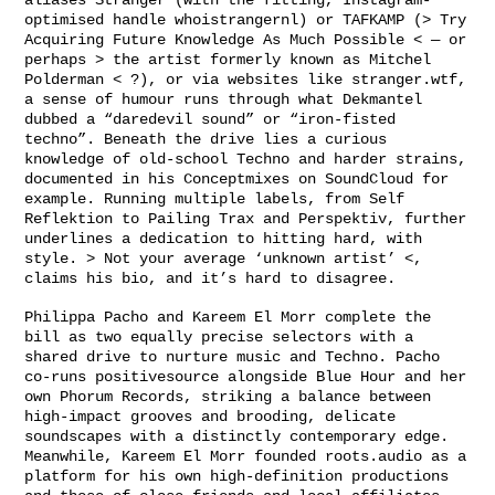
optimised handle whoistrangernl) or TAFKAMP (> Try
Acquiring Future Knowledge As Much Possible < — or
perhaps > the artist formerly known as Mitchel
Polderman < ?), or via websites like stranger.wtf,
a sense of humour runs through what Dekmantel
dubbed a “daredevil sound” or “iron-fisted
techno”. Beneath the drive lies a curious
knowledge of old-school Techno and harder strains,
documented in his Conceptmixes on SoundCloud for
example. Running multiple labels, from Self
Reflektion to Pailing Trax and Perspektiv, further
underlines a dedication to hitting hard, with
style. > Not your average ‘unknown artist’ <,
claims his bio, and it’s hard to disagree.
Philippa Pacho and Kareem El Morr complete the
bill as two equally precise selectors with a
shared drive to nurture music and Techno. Pacho
co-runs positivesource alongside Blue Hour and her
own Phorum Records, striking a balance between
high-impact grooves and brooding, delicate
soundscapes with a distinctly contemporary edge.
Meanwhile, Kareem El Morr founded roots.audio as a
platform for his own high-definition productions