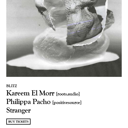
BLITZ
Kareem El Morr
[roots.audio]
Philippa Pacho
[positivesource]
Stranger
BUY TICKETS