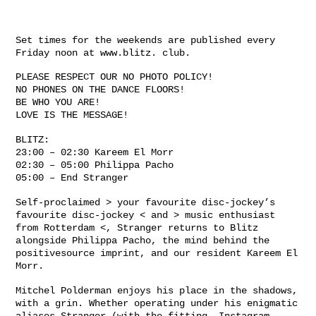
Set times for the weekends are published every
Friday noon at www.blitz. club.
PLEASE RESPECT OUR NO PHOTO POLICY!
NO PHONES ON THE DANCE FLOORS!
BE WHO YOU ARE!
LOVE IS THE MESSAGE!
BLITZ:
23:00 – 02:30 Kareem El Morr
02:30 – 05:00 Philippa Pacho
05:00 – End Stranger
Self-proclaimed > your favourite disc-jockey’s
favourite disc-jockey < and > music enthusiast
from Rotterdam <, Stranger returns to Blitz
alongside Philippa Pacho, the mind behind the
positivesource imprint, and our resident Kareem El
Morr.
Mitchel Polderman enjoys his place in the shadows,
with a grin. Whether operating under his enigmatic
aliases Stranger (with the fitting, Instagram-