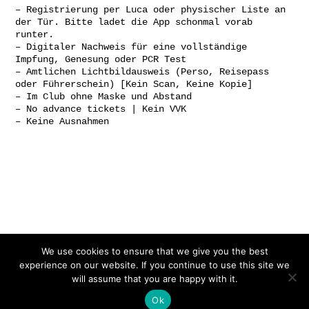
– Registrierung per Luca oder physischer Liste an
der Tür. Bitte ladet die App schonmal vorab
runter.
– Digitaler Nachweis für eine vollständige
Impfung, Genesung oder PCR Test
– Amtlichen Lichtbildausweis (Perso, Reisepass
oder Führerschein) [Kein Scan, Keine Kopie]
– Im Club ohne Maske und Abstand
– No advance tickets | Kein VVK
– Keine Ausnahmen
Gefördert von:
We use cookies to ensure that we give you the best
experience on our website. If you continue to use this site we
will assume that you are happy with it.
Ok