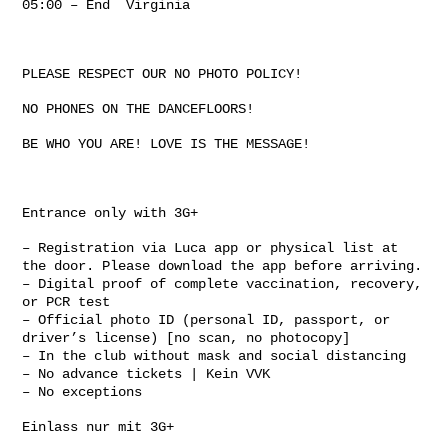
05:00 – End
Virginia
PLEASE RESPECT OUR NO PHOTO POLICY!
NO PHONES ON THE DANCEFLOORS!
BE WHO YOU ARE! LOVE IS THE MESSAGE!
Entrance only with 3G+
– Registration via Luca app or physical list at
the door. Please download the app before arriving.
– Digital proof of complete vaccination, recovery,
or PCR test
– Official photo ID (personal ID, passport, or
driver’s license) [no scan, no photocopy]
– In the club without mask and social distancing
– No advance tickets | Kein VVK
– No exceptions
Einlass nur mit 3G+