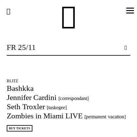
Skip
to
content
FR 25/11
BLITZ
Bashkka
Jennifer Cardini
[correspondant]
Seth Troxler
[tuskegee]
Zombies in Miami LIVE
[permanent vacation]
BUY TICKETS