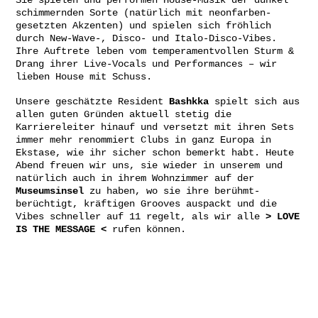
schimmernden Sorte (natürlich mit neonfarben-
gesetzten Akzenten) und spielen sich fröhlich
durch New-Wave-, Disco- und Italo-Disco-Vibes.
Ihre Auftrete leben vom temperamentvollen Sturm &
Drang ihrer Live-Vocals und Performances – wir
lieben House mit Schuss.
Unsere geschätzte Resident
Bashkka
spielt sich aus
allen guten Gründen aktuell stetig die
Karriereleiter hinauf und versetzt mit ihren Sets
immer mehr renommiert Clubs in ganz Europa in
Ekstase, wie ihr sicher schon bemerkt habt. Heute
Abend freuen wir uns, sie wieder in unserem und
natürlich auch in ihrem Wohnzimmer auf der
Museumsinsel
zu haben, wo sie ihre berühmt-
berüchtigt, kräftigen Grooves auspackt und die
Vibes schneller auf 11 regelt, als wir alle
>
LOVE
IS THE MESSAGE <
rufen können.