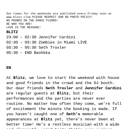
Set times for the weekends are published every Friday noon at
www.blitz.club.PLEASE RESPECT OUR NO PHOTO POLICY!
NO PHONES ON THE DANCE FLOORS!
BE WHO YOU ARE!
LOVE IS THE MESSAGE!
BLITZ
23:00 – 02:30 Jennifer Cardini
02:30 – 03:30 Zombies in Miami LIVE
03:30 – 05:30 Seth Troxler
05:30 – END Bashkka
EN
At
Blitz
, we love to start the weekend with house
and good friends in the crowd and the DJ booth.
Our dear friends
Seth Troxler
and
Jennifer Cardini
are regular guests at
Blitz
, but their
performances and the parties are never ever
routine. No matter how often they come, we’re full
of excitement the minute the booking is made. If
you haven’t caught one of
Seth’s
memorable
appearances at
Blitz
yet, there’s never been at
better time! He’s a restless musician with a wide