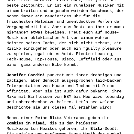
Auftritten im
Blitz
erlebt habt, ist jetzt der
beste Zeitpunkt. Er ist ein ruheloser Musiker mit
einem breiten und angenehm weirden Geschmack, der
schon immer ein neugieriges Ohr für die
frischesten Melodien und unentdeckten Perlen der
Vergangenheit hat. Aber das Beste an ihm: er muss
niemandem etwas beweisen. Freut euch auf House-
Musik der eklektischen Art von einem wahren
Meister seines Fachs, der sich nicht scheut, ein
Risiko einzugehen oder auch ein “guilty pleasure”
zu spielen, egal ob es Acid, Electro-Leaning,
Tech-House, Hip-House, Disco, Leftfield oder aus
einer ganz anderen Ecke kommt.
Jennifer Cardini
punktet mit ihrer drahtigen und
zackigen, aber dennoch ausgesprochen laid-backen
Interpretation von House und Techno mit Disco-
Affinität. Aber sie ist auch dafür bekannt, ihre
Mixe mit Einflüssen von EBM bis New Wave lebendig
und unberechenbar zu halten. Let’s see welche
Geschichte sie uns dieses Mal erzählen wird!
Neben einer Reihe
Blitz
-Veteranen geben die
Zombies in Miami
, die zu den heißesten
Musikexporten Mexikos gehören, ihr
Blitz
-Debüt.
Sie spielen und performen House-Musik der dunkel