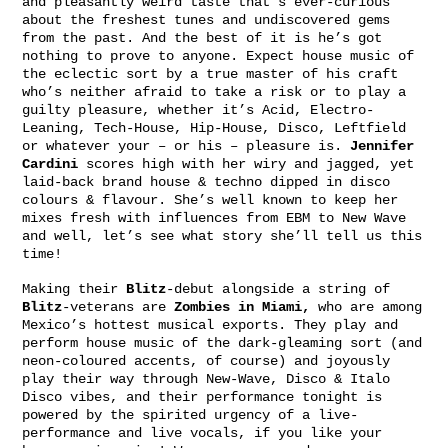
and pleasantly weird taste that’s ever-curious
about the freshest tunes and undiscovered gems
from the past. And the best of it is he’s got
nothing to prove to anyone. Expect house music of
the eclectic sort by a true master of his craft
who’s neither afraid to take a risk or to play a
guilty pleasure, whether it’s Acid, Electro-
Leaning, Tech-House, Hip-House, Disco, Leftfield
or whatever your – or his – pleasure is.
Jennifer
Cardini
scores high with her wiry and jagged, yet
laid-back brand house & techno dipped in disco
colours & flavour. She’s well known to keep her
mixes fresh with influences from EBM to New Wave
and well, let’s see what story she’ll tell us this
time!
Making their
Blitz
-debut alongside a string of
Blitz
-veterans are
Zombies in Miami,
who are among
Mexico’s hottest musical exports. They play and
perform house music of the dark-gleaming sort (and
neon-coloured accents, of course) and joyously
play their way through New-Wave, Disco & Italo
Disco vibes, and their performance tonight is
powered by the spirited urgency of a live-
performance and live vocals, if you like your