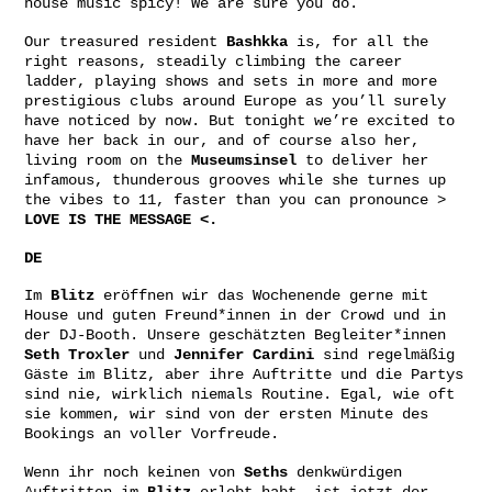
house music spicy! We are sure you do.
Our treasured resident
Bashkka
is, for all the
right reasons, steadily climbing the career
ladder, playing shows and sets in more and more
prestigious clubs around Europe as you’ll surely
have noticed by now. But tonight we’re excited to
have her back in our, and of course also her,
living room on the
Museumsinsel
to deliver her
infamous, thunderous grooves while she turnes up
the vibes to 11, faster than you can pronounce >
LOVE IS THE MESSAGE <.
DE
Im
Blitz
eröffnen wir das Wochenende gerne mit
House und guten Freund*innen in der Crowd und in
der DJ-Booth. Unsere geschätzten Begleiter*innen
Seth
Troxler
und
Jennifer
Cardini
sind regelmäßig
Gäste im Blitz, aber ihre Auftritte und die Partys
sind nie, wirklich niemals Routine. Egal, wie oft
sie kommen, wir sind von der ersten Minute des
Bookings an voller Vorfreude.
Wenn ihr noch keinen von
Seths
denkwürdigen