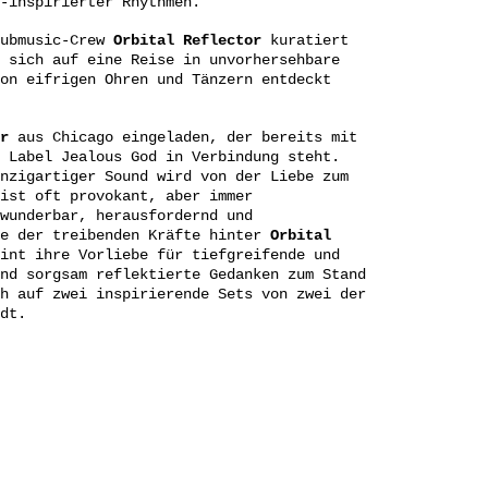
-inspirierter Rhythmen.
lubmusic-Crew
Orbital
Reflector
kuratiert
 sich auf eine Reise in unvorhersehbare
on eifrigen Ohren und Tänzern entdeckt
r
aus Chicago eingeladen, der bereits mit
 Label Jealous God in Verbindung steht.
nzigartiger Sound wird von der Liebe zum
ist oft provokant, aber immer
wunderbar, herausfordernd und
ne der treibenden Kräfte hinter
Orbital
int ihre Vorliebe für tiefgreifende und
nd sorgsam reflektierte Gedanken zum Stand
h auf zwei inspirierende Sets von zwei der
dt.