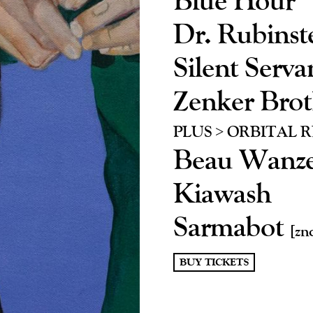
Dr. Rubinst
Silent Serv
Zenker Bro
PLUS > ORBITAL 
Beau Wanz
Kiawash
Sarmabot
[zn
BUY TICKETS