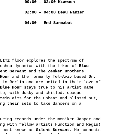
00:00 – 02:00 Kiawash
02:00 – 04:00 Beau Wanzer
04:00 – End Sarmabot
LITZ
floor explores the spectrum of
echno dynamics with the likes of
Blue
lent Servant
and the
Zenker Brothers.
Hour
and the formerly Tel-Aviv based
Dr
.
 in Berlin and are united in their love of
Blue
Hour
stays true to his artist name
te, with dusky and chilled, opaque
tein
aims for the upbeat and blissed out,
ng their sets to take dancers on a
ucing records under the moniker Jasper and
ng with fellow artists Function and Regis)
s best known as
Silent
Servant
. He connects