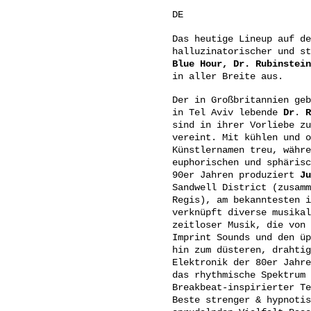
DE
Das heutige Lineup auf d
halluzinatorischer und st
Blue Hour, Dr. Rubinstei
in aller Breite aus.
Der in Großbritannien ge
in Tel Aviv lebende
Dr
.
R
sind in ihrer Vorliebe zu
vereint. Mit kühlen und 
Künstlernamen treu, währ
euphorischen und sphärisc
90er Jahren produziert
Ju
Sandwell District (zusamm
Regis), am bekanntesten 
verknüpft diverse musikal
zeitloser Musik, die von 
Imprint Sounds und den üp
hin zum düsteren, drahtig
Elektronik der 80er Jahr
das rhythmische Spektrum 
Breakbeat-inspirierter Te
Beste strenger & hypnotis