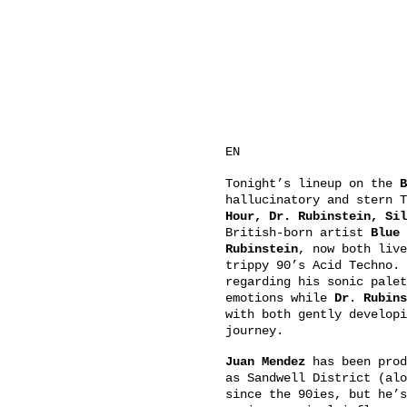
EN
Tonight’s lineup on the
B
hallucinatory and stern T
Hour, Dr. Rubinstein, Si
British-born artist
Blue
Rubinstein
, now both live
trippy 90’s Acid Techno.
regarding his sonic palet
emotions while
Dr
.
Rubins
with both gently developi
journey.
Juan Mendez
has been prod
as Sandwell District (alo
since the 90ies, but he’