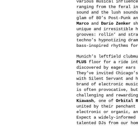
various musical influence
ranging from the feral in
sound and the lush sounds
glam of 80’s Post-Punk an
Marco
and
Dario Zenker
sh
unique and irresistible h
grooves: rollin’ and stra
techno’s hypnotizing dram
bass-inspired rhythms for
Munich’s leftfield clubm
PLUS
floor for a ride int
discovered by eager ears 
They’ve invited Chicago’
with Silent Servant and h
brand of electronic music
is often provocative, but
challenging and rewarding
Kiawash
, one of
Orbital
R
united by their penchant 
electronic or organic, an
Expect a widely-informed 
talented DJs from our hom