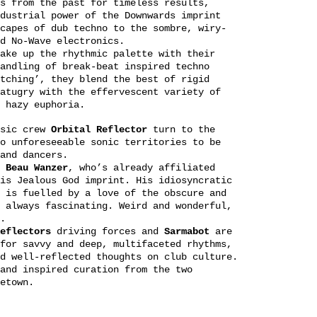
s from the past for timeless results,
dustrial power of the Downwards imprint
capes of dub techno to the sombre, wiry-
d No-Wave electronics.
ake up the rhythmic palette with their
andling of break-beat inspired techno
tching’, they blend the best of rigid
atugry with the effervescent variety of
 hazy euphoria.
usic crew
Orbital
Reflector
turn to the
o unforeseeable sonic territories to be
and dancers.
s
Beau
Wanzer
, who’s already affiliated
is Jealous God imprint. His idiosyncratic
 is fuelled by a love of the obscure and
 always fascinating. Weird and wonderful,
.
eflectors
driving forces and
Sarmabot
are
for savvy and deep, multifaceted rhythms,
d well-reflected thoughts on club culture.
and inspired curation from the two
etown.