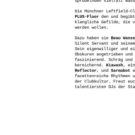
sprudelnden Vielfalt Bass
Die Münchner Leftfield-C
PLUS
–
Floor
den und begibt
klangliche Gefilde, die v
werden wollen.
Dazu haben sie
Beau
Wanze
Silent Servant und seinem
Sein eigenwilliger und ei
Obskuren angetrieben und 
faszinierend. Schräg und 
bereichernd.
Kiawash
, ei
Reflector
, und
Sarmabot
e
facettenreiche Rhythmen u
der Clubkultur. Freut euc
talentiersten DJs der Sta