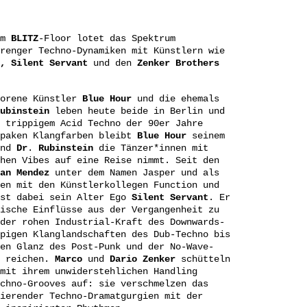
em
BLITZ
-Floor lotet das Spektrum
renger Techno-Dynamiken mit Künstlern wie
n, Silent Servant
und den
Zenker Brothers
borene Künstler
Blue
Hour
und die ehemals
ubinstein
leben heute beide in Berlin und
 trippigem Acid Techno der 90er Jahre
opaken Klangfarben bleibt
Blue
Hour
seinem
end
Dr
.
Rubinstein
die Tänzer*innen mit
hen Vibes auf eine Reise nimmt. Seit den
an
Mendez
unter dem Namen Jasper und als
en mit den Künstlerkollegen Function und
ist dabei sein Alter Ego
Silent
Servant
. Er
ische Einflüsse aus der Vergangenheit zu
der rohen Industrial-Kraft des Downwards-
pigen Klanglandschaften des Dub-Techno bis
en Glanz des Post-Punk und der No-Wave-
e reichen.
Marco
und
Dario
Zenker
schütteln
mit ihrem unwiderstehlichen Handling
chno-Grooves auf: sie verschmelzen das
ierender Techno-Dramatgurgien mit der