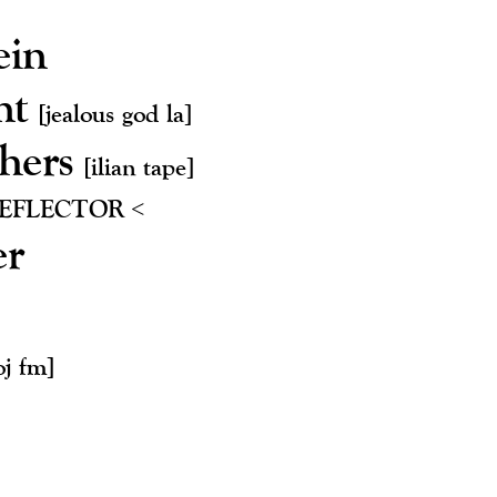
ein
ant
[jealous god la]
thers
[ilian tape]
REFLECTOR <
er
oj fm]