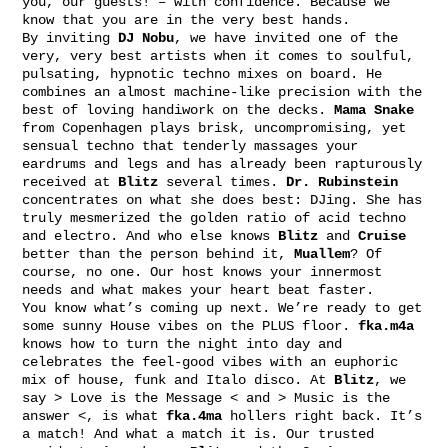
you, our guests! – with confidence. Because we
know that you are in the very best hands.
By inviting
DJ Nobu
, we have invited one of the
very, very best artists when it comes to soulful,
pulsating, hypnotic techno mixes on board. He
combines an almost machine-like precision with the
best of loving handiwork on the decks.
Mama Snake
from Copenhagen plays brisk, uncompromising, yet
sensual techno that tenderly massages your
eardrums and legs and has already been rapturously
received at
Blitz
several times.
Dr. Rubinstein
concentrates on what she does best: DJing. She has
truly mesmerized the golden ratio of acid techno
and electro. And who else knows
Blitz
and
Cruise
better than the person behind it,
Muallem
? Of
course, no one. Our host knows your innermost
needs and what makes your heart beat faster.
You know what’s coming up next. We’re ready to get
some sunny House vibes on the PLUS floor.
fka.m4a
knows how to turn the night into day and
celebrates the feel-good vibes with an euphoric
mix of house, funk and Italo disco. At
Blitz
, we
say > Love is the Message < and > Music is the
answer <, is what
fka.4ma
hollers right back. It’s
a match! And what a match it is. Our trusted