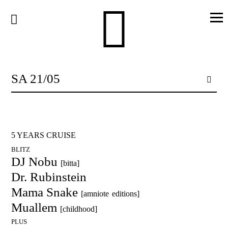
Skip
to
content
SA 21/05
5 YEARS CRUISE
BLITZ
DJ Nobu
[bitta]
Dr. Rubinstein
Mama Snake
[amniote editions]
Muallem
[childhood]
PLUS