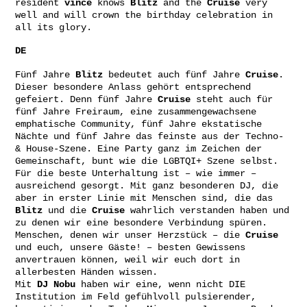
resident
vince
knows
Blitz
and the
Cruise
very
well and will crown the birthday celebration in
all its glory.
DE
Fünf Jahre
Blitz
bedeutet auch fünf Jahre
Cruise
.
Dieser besondere Anlass gehört entsprechend
gefeiert. Denn fünf Jahre
Cruise
steht auch für
fünf Jahre Freiraum, eine zusammengewachsene
emphatische Community, fünf Jahre ekstatische
Nächte und fünf Jahre das feinste aus der Techno-
& House-Szene. Eine Party ganz im Zeichen der
Gemeinschaft, bunt wie die LGBTQI+ Szene selbst.
Für die beste Unterhaltung ist – wie immer –
ausreichend gesorgt. Mit ganz besonderen DJ, die
aber in erster Linie mit Menschen sind, die das
Blitz
und die
Cruise
wahrlich verstanden haben und
zu denen wir eine besondere Verbindung spüren.
Menschen, denen wir unser Herzstück – die
Cruise
und euch, unsere Gäste! – besten Gewissens
anvertrauen können, weil wir euch dort in
allerbesten Händen wissen.
Mit
DJ Nobu
haben wir eine, wenn nicht DIE
Institution im Feld gefühlvoll pulsierender,