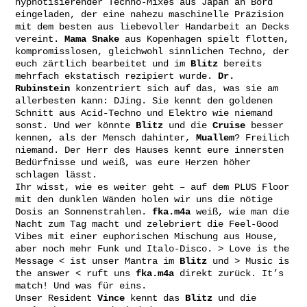
hypnotisierender Techno-Mixes aus Japan an Bord
eingeladen, der eine nahezu maschinelle Präzision
mit dem besten aus liebevoller Handarbeit an Decks
vereint.
Mama Snake
aus Kopenhagen spielt flotten,
kompromisslosen, gleichwohl sinnlichen Techno, der
euch zärtlich bearbeitet und im
Blitz
bereits
mehrfach ekstatisch rezipiert wurde.
Dr.
Rubinstein
konzentriert sich auf das, was sie am
allerbesten kann: DJing. Sie kennt den goldenen
Schnitt aus Acid-Techno und Elektro wie niemand
sonst. Und wer könnte
Blitz
und die
Cruise
besser
kennen, als der Mensch dahinter,
Muallem
? Freilich
niemand. Der Herr des Hauses kennt eure innersten
Bedürfnisse und weiß, was eure Herzen höher
schlagen lässt.
Ihr wisst, wie es weiter geht – auf dem PLUS Floor
mit den dunklen Wänden holen wir uns die nötige
Dosis an Sonnenstrahlen.
fka.m4a
weiß, wie man die
Nacht zum Tag macht und zelebriert die Feel-Good
Vibes mit einer euphorischen Mischung aus House,
aber noch mehr Funk und Italo-Disco. > Love is the
Message < ist unser Mantra im
Blitz
und > Music is
the answer < ruft uns
fka.m4a
direkt zurück. It’s
match! Und was für eins.
Unser Resident
Vince
kennt das
Blitz
und die