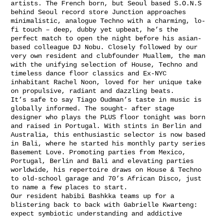
artists. The French born, but Seoul based S.O.N.S
behind Seoul record store Junction approaches
minimalistic, analogue Techno with a charming, lo-
fi touch – deep, dubby yet upbeat, he’s the
perfect match to open the night before his asian-
based colleague DJ Nobu. Closely followed by our
very own resident and clubfounder Muallem, the man
with the unifying selection of House, Techno and
timeless dance floor classics and Ex-NYC
inhabitant Rachel Noon, loved for her unique take
on propulsive, radiant and dazzling beats.
It’s safe to say Tiago Oudman’s taste in music is
globally informed. The sought- after stage
designer who plays the PLUS floor tonight was born
and raised in Portugal. With stints in Berlin and
Australia, this enthusiastic selector is now based
in Bali, where he started his monthly party series
Basement Love. Promoting parties from Mexico,
Portugal, Berlin and Bali and elevating parties
worldwide, his repertoire draws on House & Techno
to old-school garage and 70’s African Disco, just
to name a few places to start.
Our resident habibi Bashkka teams up for a
blistering back to back with Gabrielle Kwarteng:
expect symbiotic understanding and addictive