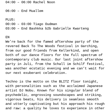
04:00 – 06:00 Rachel Noon
06:00 – End Muallem
PLUS:
00:00 – 03:00 Tiago Oudman
03:00 – End Bashkka b2b Gabrielle Kwarteng
EN
We’re back for the famed aftershow party of the
revered Back To The Woods festival in Garching,
from our good friends from Kellerkind, and open
both of our dance floors for the full spectrum of
contemporary club music. Our last joint aftershow
party in Juli, from the Schall im Schilf festival,
was another ecstatic evening and we can’t wait for
our next exuberant celebration.
Techno is the motto on the BLITZ floor tonight,
with personalities such as the acclaimed Japanese
artist DJ Nobu. Known for his singular blend of
psychedelic, engrossing soundscapes and striking,
vigorous beats, his delivery is seamless smooth
and utterly captivating but his approach his rough
and raw: a quality he loves to experience in other