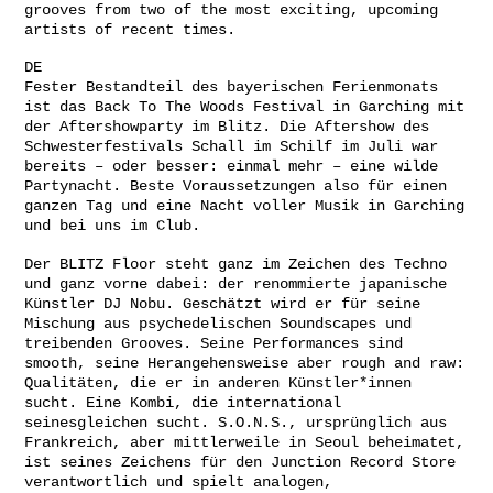
grooves from two of the most exciting, upcoming
artists of recent times.
DE
Fester Bestandteil des bayerischen Ferienmonats
ist das Back To The Woods Festival in Garching mit
der Aftershowparty im Blitz. Die Aftershow des
Schwesterfestivals Schall im Schilf im Juli war
bereits – oder besser: einmal mehr – eine wilde
Partynacht. Beste Voraussetzungen also für einen
ganzen Tag und eine Nacht voller Musik in Garching
und bei uns im Club.
Der BLITZ Floor steht ganz im Zeichen des Techno
und ganz vorne dabei: der renommierte japanische
Künstler DJ Nobu. Geschätzt wird er für seine
Mischung aus psychedelischen Soundscapes und
treibenden Grooves. Seine Performances sind
smooth, seine Herangehensweise aber rough and raw:
Qualitäten, die er in anderen Künstler*innen
sucht. Eine Kombi, die international
seinesgleichen sucht. S.O.N.S., ursprünglich aus
Frankreich, aber mittlerweile in Seoul beheimatet,
ist seines Zeichens für den Junction Record Store
verantwortlich und spielt analogen,