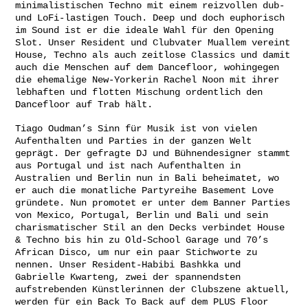
minimalistischen Techno mit einem reizvollen dub-
und LoFi-lastigen Touch. Deep und doch euphorisch
im Sound ist er die ideale Wahl für den Opening
Slot. Unser Resident und Clubvater Muallem vereint
House, Techno als auch zeitlose Classics und damit
auch die Menschen auf dem Dancefloor, wohingegen
die ehemalige New-Yorkerin Rachel Noon mit ihrer
lebhaften und flotten Mischung ordentlich den
Dancefloor auf Trab hält.
Tiago Oudman’s Sinn für Musik ist von vielen
Aufenthalten und Parties in der ganzen Welt
geprägt. Der gefragte DJ und Bühnendesigner stammt
aus Portugal und ist nach Aufenthalten in
Australien und Berlin nun in Bali beheimatet, wo
er auch die monatliche Partyreihe Basement Love
gründete. Nun promotet er unter dem Banner Parties
von Mexico, Portugal, Berlin und Bali und sein
charismatischer Stil an den Decks verbindet House
& Techno bis hin zu Old-School Garage und 70’s
African Disco, um nur ein paar Stichworte zu
nennen. Unser Resident-Habibi Bashkka und
Gabrielle Kwarteng, zwei der spannendsten
aufstrebenden Künstlerinnen der Clubszene aktuell,
werden für ein Back To Back auf dem PLUS Floor