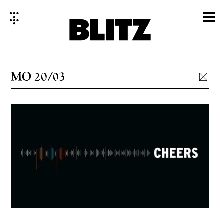
Skip
to
content
MO 20/03