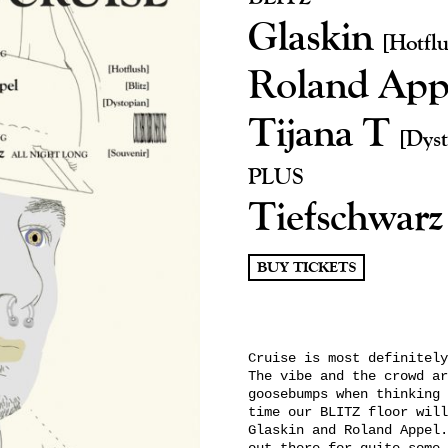
Glaskin
[Hotflu
Roland App
Tijana T
[Dyst
PLUS
Tiefschwar
BUY TICKETS
Cruise is most definitely
The vibe and the crowd ar
goosebumps when thinking 
time our BLITZ floor will
Glaskin and Roland Appel.