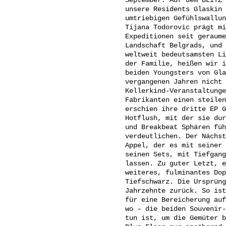
unsere Residents Glaskin 
umtriebigen Gefühlswallun
Tijana Todorovic prägt mi
Expeditionen seit geraume
Landschaft Belgrads, und 
weltweit bedeutsamsten Li
der Familie, heißen wir i
beiden Youngsters von Gla
vergangenen Jahren nicht 
Kellerkind-Veranstaltunge
Fabrikanten einen steilen
erschien ihre dritte EP G
Hotflush, mit der sie dur
und Breakbeat Sphären füh
verdeutlichen. Der Nächst
Appel, der es mit seiner 
seinen Sets, mit Tiefgang
lassen. Zu guter Letzt, e
weiteres, fulminantes Dop
Tiefschwarz. Die Ursprüng
Jahrzehnte zurück. So ist
für eine Bereicherung auf
wo – die beiden Souvenir-
tun ist, um die Gemüter b