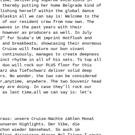
time, delivering superbe excursions in
 thereby putting her home Belgrade kind of
lishing herself within the global dance
Glaskin all we can say is: Welcome to the
 of our resident crew from now own. The
waves in the past years with their
 however as producers as well. In July
2” for Scuba’s UK imprint Hotflush and
 and breakbeats, showcasing their enormous
 Cruise will feature our bon vivant
 continuously, manages to create deepness
inct rhythm in all of his sets. To top all
 duo will rock our PLUS floor for this
arz aka Tiefschwarz deliver solid deep
rs. No wonder, the two can be considered
r…anytime, anywhere. The two Souvenir head
ey are doing. In case they’ll rock our
 as last time…all we can say is: let’s
raus: unsere Cruise-Nächte zählen Monat
unseren Highlights. Der Vibe, die
chon wieder Gänsehaut. So auch im
Floor dirigieren dieses Mal Tijana T sowie