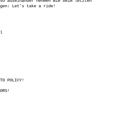
so auseinander nehmen wie beim letzten
gen: Let’s take a ride!
l
TO POLICY!
ORS!