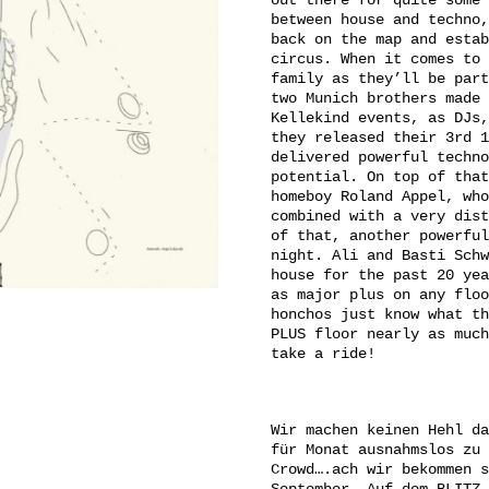
out there for quite some 
between house and techno,
back on the map and estab
circus. When it comes to 
family as they’ll be part
two Munich brothers made 
Kellekind events, as DJs,
they released their 3rd 1
delivered powerful techno
potential. On top of that
homeboy Roland Appel, who
combined with a very dist
of that, another powerful
night. Ali and Basti Schw
house for the past 20 yea
as major plus on any floo
honchos just know what th
PLUS floor nearly as much
take a ride!
Wir machen keinen Hehl da
für Monat ausnahmslos zu 
Crowd….ach wir bekommen s
September. Auf dem BLITZ 