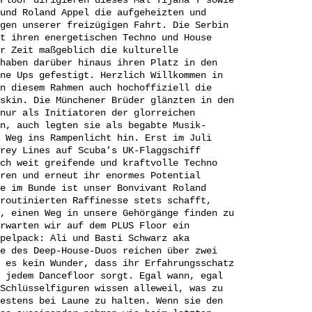
und Roland Appel die aufgeheizten und
gen unserer freizügigen Fahrt. Die Serbin
t ihren energetischen Techno und House
r Zeit maßgeblich die kulturelle
haben darüber hinaus ihren Platz in den
ne Ups gefestigt. Herzlich Willkommen in
n diesem Rahmen auch hochoffiziell die
skin. Die Münchener Brüder glänzten in den
nur als Initiatoren der glorreichen
n, auch legten sie als begabte Musik-
 Weg ins Rampenlicht hin. Erst im Juli
rey Lines auf Scuba’s UK-Flaggschiff
ch weit greifende und kraftvolle Techno
ren und erneut ihr enormes Potential
e im Bunde ist unser Bonvivant Roland
routinierten Raffinesse stets schafft,
, einen Weg in unsere Gehörgänge finden zu
rwarten wir auf dem PLUS Floor ein
pelpack: Ali und Basti Schwarz aka
e des Deep-House-Duos reichen über zwei
 es kein Wunder, dass ihr Erfahrungsschatz
 jedem Dancefloor sorgt. Egal wann, egal
Schlüsselfiguren wissen alleweil, was zu
estens bei Laune zu halten. Wenn sie den