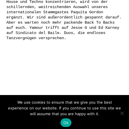
House und Techno konzentrieren, wird von der
schillernden, weitreichenden Auswahl unseres
internationalen Stammgastes Paquita Gordon
ergänzt. Wir sind außerordentlich gespannt darauf.
Aber es warten noch mehr packende Back To Backs
auf euch. Yamour trifft auf Jesse G und Ed Karney
auf Sindicato del Baile. Duos, die endloses
Tanzvergnügen versprechen.
Gefördert von:
We use cookies to ensure that we give you the best
experience on our website. If you continue to use this site we
will assume that you are happy with it.
Ok