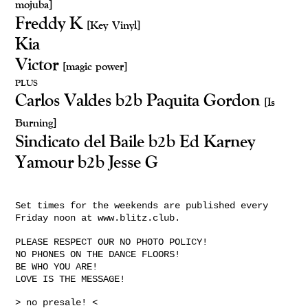
mojuba]
Freddy K
[Key Vinyl]
Kia
Victor
[magic power]
PLUS
Carlos Valdes b2b Paquita Gordon
[Is
Burning]
Sindicato del Baile b2b Ed Karney
Yamour b2b Jesse G
Set times for the weekends are published every
Friday noon at www.blitz.club.
PLEASE RESPECT OUR NO PHOTO POLICY!
NO PHONES ON THE DANCE FLOORS!
BE WHO YOU ARE!
LOVE IS THE MESSAGE!
> no presale! <