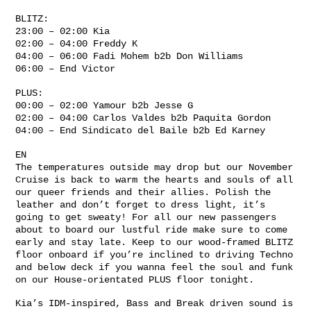
BLITZ:
23:00 – 02:00 Kia
02:00 – 04:00 Freddy K
04:00 – 06:00 Fadi Mohem b2b Don Williams
06:00 – End Victor
PLUS:
00:00 – 02:00 Yamour b2b Jesse G
02:00 – 04:00 Carlos Valdes b2b Paquita Gordon
04:00 – End Sindicato del Baile b2b Ed Karney
EN
The temperatures outside may drop but our November
Cruise is back to warm the hearts and souls of all
our queer friends and their allies. Polish the
leather and don’t forget to dress light, it’s
going to get sweaty! For all our new passengers
about to board our lustful ride make sure to come
early and stay late. Keep to our wood-framed BLITZ
floor onboard if you’re inclined to driving Techno
and below deck if you wanna feel the soul and funk
on our House-orientated PLUS floor tonight.
Kia’s IDM-inspired, Bass and Break driven sound is