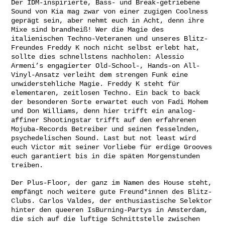
Der IDM-inspirierte, Bass- und Break-getriebene
Sound von Kia mag zwar von einer zugigen Coolness
geprägt sein, aber nehmt euch in Acht, denn ihre
Mixe sind brandheiß! Wer die Magie des
italienischen Techno-Veteranen und unseres Blitz-
Freundes Freddy K noch nicht selbst erlebt hat,
sollte dies schnellstens nachholen: Alessio
Armeni’s engagierter Old-School-, Hands-on All-
Vinyl-Ansatz verleiht dem strengen Funk eine
unwiderstehliche Magie. Freddy K steht für
elementaren, zeitlosen Techno. Ein back to back
der besonderen Sorte erwartet euch von Fadi Mohem
und Don Williams, denn hier trifft ein analog-
affiner Shootingstar trifft auf den erfahrenen
Mojuba-Records Betreiber und seinen fesselnden,
psychedelischen Sound. Last but not least wird
euch Victor mit seiner Vorliebe für erdige Grooves
euch garantiert bis in die späten Morgenstunden
treiben.
Der Plus-Floor, der ganz im Namen des House steht,
empfängt noch weitere gute Freund*innen des Blitz-
Clubs. Carlos Valdes, der enthusiastische Selektor
hinter den queeren IsBurning-Partys in Amsterdam,
die sich auf die luftige Schnittstelle zwischen