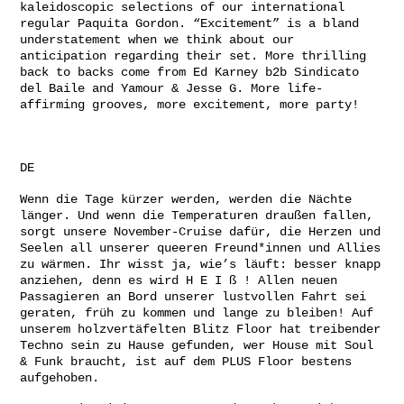
kaleidoscopic selections of our international
regular Paquita Gordon. “Excitement” is a bland
understatement when we think about our
anticipation regarding their set. More thrilling
back to backs come from Ed Karney b2b Sindicato
del Baile and Yamour & Jesse G. More life-
affirming grooves, more excitement, more party!
DE
Wenn die Tage kürzer werden, werden die Nächte
länger. Und wenn die Temperaturen draußen fallen,
sorgt unsere November-Cruise dafür, die Herzen und
Seelen all unserer queeren Freund*innen und Allies
zu wärmen. Ihr wisst ja, wie’s läuft: besser knapp
anziehen, denn es wird H E I ß ! Allen neuen
Passagieren an Bord unserer lustvollen Fahrt sei
geraten, früh zu kommen und lange zu bleiben! Auf
unserem holzvertäfelten Blitz Floor hat treibender
Techno sein zu Hause gefunden, wer House mit Soul
& Funk braucht, ist auf dem PLUS Floor bestens
aufgehoben.