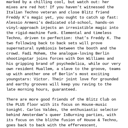
marked by a chilling cool, but watch out: her
mixes are red hot! If you haven’t witnessed the
Italian Techno veteran and close Blitz friend
Freddy K’s magic yet, you ought to catch up fast:
Alessio Armeni’s dedicated old-school, hands-on
vinyl-approach injects an irresistible magic into
the rigid-machine funk. Elemental and timeless
Techno, driven to perfection: that’s Freddy K. The
two following back to back sets will prove
supernatural symbiosis between the booth and the
crowd. Fadi Mohem, the analogue-loving Berlin
shootingstar joins forces with Don Williams and
his gripping brand of psychedelica, while our very
own resident Muallem, a slave to the groove, teams
up with another one of Berlin’s most exciting
youngstars: Victor. Their joint love for grounded
and earthy grooves will keep you raving to the
late morning hours, guaranteed.
There are more good friends of the Blitz Club on
the PLUS floor with its focus on House-music
tonight. Carlos Valdes, the enthusiastic selector
behind Amsterdam’s queer IsBurning parties, with
its focus on the blithe fusion of House & Techno,
goes back to back with the effervescent,