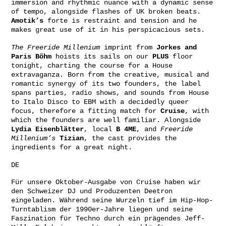
immersion and rhythmic nuance with a dynamic sense
of tempo, alongside flashes of UK broken beats.
Amotik’s
forte is restraint and tension and he
makes great use of it in his perspicacious sets.
The Freeride Millenium
imprint from
Jorkes and
Paris Böhm
hoists its sails on our
PLUS
floor
tonight, charting the course for a House
extravaganza. Born from the creative, musical and
romantic synergy of its two founders, the label
spans parties, radio shows, and sounds from House
to Italo Disco to EBM with a decidedly queer
focus, therefore a fitting match for
Cruise
, with
which the founders are well familiar. Alongside
Lydia Eisenblätter
, local
B 4ME
, and
Freeride
Millenium’s
Tizian
, the cast provides the
ingredients for a great night.
DE
Für unsere Oktober-Ausgabe von Cruise haben wir
den Schweizer DJ und Produzenten Deetron
eingeladen. Während seine Wurzeln tief im Hip-Hop-
Turntablism der 1990er-Jahre liegen und seine
Faszination für Techno durch ein prägendes Jeff-