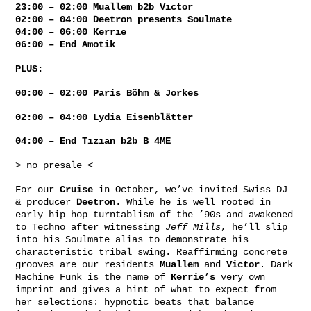
23:00 – 02:00 Muallem b2b Victor
02:00 – 04:00 Deetron presents Soulmate
04:00 – 06:00 Kerrie
06:00 – End Amotik
PLUS:
00:00 – 02:00 Paris Böhm & Jorkes
02:00 – 04:00 Lydia Eisenblätter
04:00 – End Tizian b2b B 4ME
> no presale <
For our
Cruise
in October, we’ve invited Swiss DJ
& producer
Deetron
. While he is well rooted in
early hip hop turntablism of the ’90s and awakened
to Techno after witnessing
Jeff Mills
, he’ll slip
into his Soulmate alias to demonstrate his
characteristic tribal swing. Reaffirming concrete
grooves are our residents
Muallem
and
Victor
. Dark
Machine Funk is the name of
Kerrie’s
very own
imprint and gives a hint of what to expect from
her selections: hypnotic beats that balance