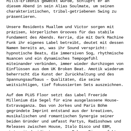
Mills-Erlebnis geweckt wurde, schlüpft er an
diesem Abend in sein Alias Soulmate, um seinen
charakteristischen, tribal-getriebenen Swing zu
präsentieren.
Unsere Residents Muallem und Victor sorgen mit
präzisen, körperlichen Grooves für das stabile
Fundament des Abends. Kerrie, die mit Dark Machine
Funk ihr eigenes Label betreibt, deutet mit dessen
Namen bereits an, was ihr Sound verspricht:
hypnotische Beats, die immersiven Sog, rhythmische
Nuancen und ein dynamisches Tempogefühl
miteinander verbinden, immer wieder durchzogen von
Einflüssen aus dem UK Broken Beat. Amotik wiederum
beherrscht die Kunst der Zurückhaltung und des
Spannungsaufbaus – Qualitäten, die seine
weitsichtigen, tief fokussierten Sets auszeichnen.
Auf dem PLUS Floor setzt das Label Freeride
Millenium die Segel für eine ausgelassene House-
Extravaganza. Das von Jorkes und Paris Böhm
gegründete Imprint entstand aus der kreativen,
musikalischen und romantischen Synergie seiner
beiden Gründer und umfasst Partys, Radioshows und
Releases zwischen House, Italo Disco und EBM,