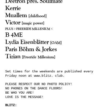
Deetron pres. Soulmate
Kerrie
Muallem
[childhood]
Victor
[magic power]
PLUS > FREERIDE MILLENIUM <
B 4ME
Lydia Eisenblätter
[OAM]
Paris Böhm & Jorkes
Tizian
[Freeride Millenium]
Set times for the weekends are published every
Friday noon at www.blitz. club.
PLEASE RESPECT OUR NO PHOTO POLICY!
NO PHONES ON THE DANCE FLOORS!
BE WHO YOU ARE!
LOVE IS THE MESSAGE!
BLITZ: