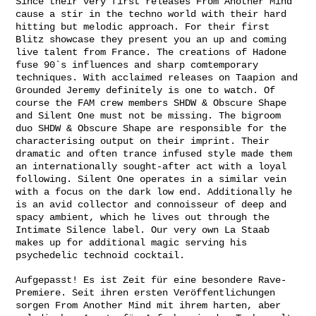
Since their very first releases From Another Mind
cause a stir in the techno world with their hard
hitting but melodic approach. For their first
Blitz showcase they present you an up and coming
live talent from France. The creations of Hadone
fuse 90`s influences and sharp comtemporary
techniques. With acclaimed releases on Taapion and
Grounded Jeremy definitely is one to watch. Of
course the FAM crew members SHDW & Obscure Shape
and Silent One must not be missing. The bigroom
duo SHDW & Obscure Shape are responsible for the
characterising output on their imprint. Their
dramatic and often trance infused style made them
an internationally sought-after act with a loyal
following. Silent One operates in a similar vein
with a focus on the dark low end. Additionally he
is an avid collector and connoisseur of deep and
spacy ambient, which he lives out through the
Intimate Silence label. Our very own La Staab
makes up for additional magic serving his
psychedelic technoid cocktail.
Aufgepasst! Es ist Zeit für eine besondere Rave-
Premiere. Seit ihren ersten Veröffentlichungen
sorgen From Another Mind mit ihrem harten, aber