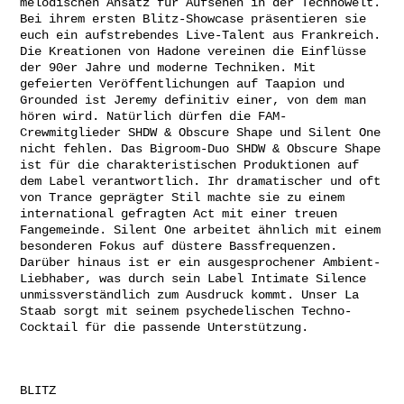
melodischen Ansatz für Aufsehen in der Technowelt.
Bei ihrem ersten Blitz-Showcase präsentieren sie
euch ein aufstrebendes Live-Talent aus Frankreich.
Die Kreationen von Hadone vereinen die Einflüsse
der 90er Jahre und moderne Techniken. Mit
gefeierten Veröffentlichungen auf Taapion und
Grounded ist Jeremy definitiv einer, von dem man
hören wird. Natürlich dürfen die FAM-
Crewmitglieder SHDW & Obscure Shape und Silent One
nicht fehlen. Das Bigroom-Duo SHDW & Obscure Shape
ist für die charakteristischen Produktionen auf
dem Label verantwortlich. Ihr dramatischer und oft
von Trance geprägter Stil machte sie zu einem
international gefragten Act mit einer treuen
Fangemeinde. Silent One arbeitet ähnlich mit einem
besonderen Fokus auf düstere Bassfrequenzen.
Darüber hinaus ist er ein ausgesprochener Ambient-
Liebhaber, was durch sein Label Intimate Silence
unmissverständlich zum Ausdruck kommt. Unser La
Staab sorgt mit seinem psychedelischen Techno-
Cocktail für die passende Unterstützung.
BLITZ