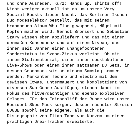
und ohne Ausreden. Kurz: Hands up, shirts off!
Nicht weniger aktuell ist es um unsere Very
Special Guests dieser Nacht, das Berliner-Ikonen-
Duo Modeselektor bestellt, das mit seinem
brandneuen Album Who Else gewappnet, Nägel mit
Köpfen machen wird. Gernot Bronsert und Sebastian
Szary wissen eben abzuliefern und das mit einer
dermaßen Konsequenz und auf einem Niveau, das
ihnen seit Jahren einen unangefochtenen
Sonderstatus im Szene-Zirkus verleiht. Ob mit
ihrem Studiomaterial, einer ihrer spektakulären
Live-Shows oder einem ihrer sattsamen DJ Sets, in
dessen Geschmack wir an diesem Samstag kommen
werden. Markanter Techno und Electro mit dem
gewissen Etwas, untermauert und komplettiert von
diversen Sub-Genre-Ausflügen, stehen dabei im
Fokus des hitverdächtigen und ebenso explosiven
Gelages. Für den Feinschliff der Runde wird unser
Resident Skee Mask sorgen, dessen nächster Streich
808BB sowohl seine eigene, als auch die
Diskographie von Ilian Tape vor Kurzem um einen
prächtigen Drei-Tracker erweiterte.