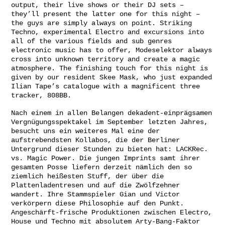
output, their live shows or their DJ sets –
they’ll present the latter one for this night –
the guys are simply always on point. Striking
Techno, experimental Electro and excursions into
all of the various fields and sub genres
electronic music has to offer, Modeselektor always
cross into unknown territory and create a magic
atmosphere. The finishing touch for this night is
given by our resident Skee Mask, who just expanded
Ilian Tape’s catalogue with a magnificent three
tracker, 808BB.
Nach einem in allen Belangen dekadent-einprägsamen
Vergnügungsspektakel im September letzten Jahres,
besucht uns ein weiteres Mal eine der
aufstrebendsten Kollabos, die der Berliner
Untergrund dieser Stunden zu bieten hat: LACKRec.
vs. Magic Power. Die jungen Imprints samt ihrer
gesamten Posse liefern derzeit nämlich den so
ziemlich heißesten Stuff, der über die
Plattenladentresen und auf die Zwölfzehner
wandert. Ihre Stammspieler Gian und Victor
verkörpern diese Philosophie auf den Punkt.
Angeschärft-frische Produktionen zwischen Electro,
House und Techno mit absolutem Arty-Bang-Faktor