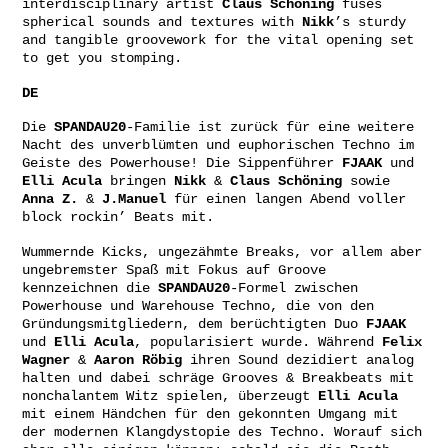
interdisciplinary artist
Claus Schöning
fuses
spherical sounds and textures with
Nikk
’s sturdy
and tangible groovework for the vital opening set
to get you stomping.
DE
Die
SPANDAU20
-Familie ist zurück für eine weitere
Nacht des unverblümten und euphorischen Techno im
Geiste des Powerhouse! Die Sippenführer
FJAAK
und
Elli Acula
bringen
Nikk
&
Claus Schöning
sowie
Anna Z.
&
J.Manuel
für einen langen Abend voller
block rockin’ Beats mit.
Wummernde Kicks, ungezähmte Breaks, vor allem aber
ungebremster Spaß mit Fokus auf Groove
kennzeichnen die
SPANDAU20
-Formel zwischen
Powerhouse und Warehouse Techno, die von den
Gründungsmitgliedern, dem berüchtigten Duo
FJAAK
und
Elli Acula
, popularisiert wurde. Während
Felix
Wagner
&
Aaron Röbig
ihren Sound dezidiert analog
halten und dabei schräge Grooves & Breakbeats mit
nonchalantem Witz spielen, überzeugt
Elli Acula
mit einem Händchen für den gekonnten Umgang mit
der modernen Klangdystopie des Techno. Worauf sich