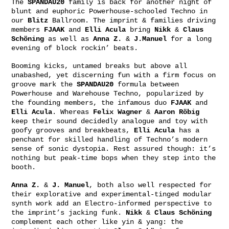
The
SPANDAU20
family is back for another night of
blunt and euphoric Powerhouse-schooled Techno in
our
Blitz
Ballroom. The imprint & families driving
members
FJAAK
and
Elli Acula
bring
Nikk
&
Claus
Schöning
as well as
Anna Z.
&
J.Manuel
for a long
evening of block rockin’ beats.
Booming kicks, untamed breaks but above all
unabashed, yet discerning fun with a firm focus on
groove mark the
SPANDAU20
formula between
Powerhouse and Warehouse Techno, popularized by
the founding members, the infamous duo
FJAAK
and
Elli Acula
. Whereas
Felix Wagner
&
Aaron Röbig
keep their sound decidedly analogue and toy with
goofy grooves and breakbeats,
Elli Acula
has a
penchant for skilled handling of Techno’s modern
sense of sonic dystopia. Rest assured though: it’s
nothing but peak-time bops when they step into the
booth.
Anna Z.
&
J. Manuel
, both also well respected for
their explorative and experimental-tinged modular
synth work add an Electro-informed perspective to
the imprint’s jacking funk.
Nikk
&
Claus Schöning
complement each other like yin & yang: the