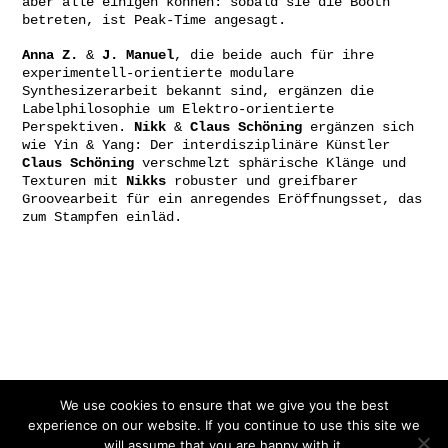
aber alle einigen können: sobald sie die Booth
betreten, ist Peak-Time angesagt.
Anna Z.
&
J. Manuel
, die beide auch für ihre
experimentell-orientierte modulare
Synthesizerarbeit bekannt sind, ergänzen die
Labelphilosophie um Elektro-orientierte
Perspektiven.
Nikk
&
Claus Schöning
ergänzen sich
wie Yin & Yang: Der interdisziplinäre Künstler
Claus Schöning
verschmelzt sphärische Klänge und
Texturen mit
Nikks
robuster und greifbarer
Groovearbeit für ein anregendes Eröffnungsset, das
zum Stampfen einläd.
Gefördert von:
We use cookies to ensure that we give you the best
experience on our website. If you continue to use this site we
will assume that you are happy with it.