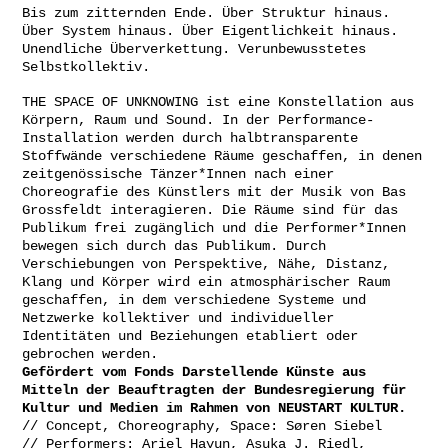
Bis zum zitternden Ende. Über Struktur hinaus.
Über System hinaus. Über Eigentlichkeit hinaus.
Unendliche Überverkettung. Verunbewusstetes
Selbstkollektiv.
THE SPACE OF UNKNOWING ist eine Konstellation aus
Körpern, Raum und Sound. In der Performance-
Installation werden durch halbtransparente
Stoffwände verschiedene Räume geschaffen, in denen
zeitgenössische Tänzer*Innen nach einer
Choreografie des Künstlers mit der Musik von Bas
Grossfeldt interagieren. Die Räume sind für das
Publikum frei zugänglich und die Performer*Innen
bewegen sich durch das Publikum. Durch
Verschiebungen von Perspektive, Nähe, Distanz,
Klang und Körper wird ein atmosphärischer Raum
geschaffen, in dem verschiedene Systeme und
Netzwerke kollektiver und individueller
Identitäten und Beziehungen etabliert oder
gebrochen werden.
Gefördert vom Fonds Darstellende Künste aus
Mitteln der Beauftragten der Bundesregierung für
Kultur und Medien im Rahmen von NEUSTART KULTUR.
// Concept, Choreography, Space: Søren Siebel
// Performers: Ariel Hayun, Asuka J. Riedl,