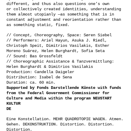
different, and thus also questions one’s own
or collectively created identities, understanding
them almost utopianly —as something that is in
constant adjustment and reorientation rather than
as something static, fixed.
// Concept, Choreography, Space: Søren Siebel
// Performers: Ariel Hayun, Asuka J. Riedl,
Christoph Speit, Dimitrios Vasilakis, Esther
Moreno Suárez, Helen Burghardt, Sofia Seta
// Sound: Bas Grossfeldt
// Choreographic Assistance & Tanzvermittlung:
Helen Burghardt & Dimitrios Vasilakis
Production: Candella Daigeler
Distribution: Isabel de Sena
Duration: ca. 60 min.
Supported by Fonds Darstellende Künste with funds
from the Federal Government Commissioner for
Culture and Media within the program NEUSTART
KULTUR
DE
Eine Konstellation. MEHR QUADROTOPIE WAGEN. Atmen.
Gehen. DEKONSTRUKTION. Distortion. Distortion.
Distortion.