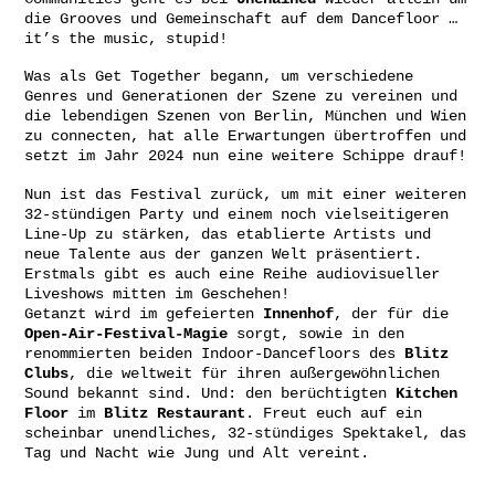
die Grooves und Gemeinschaft auf dem Dancefloor …
it’s the music, stupid!
Was als Get Together begann, um verschiedene
Genres und Generationen der Szene zu vereinen und
die lebendigen Szenen von Berlin, München und Wien
zu connecten, hat alle Erwartungen übertroffen und
setzt im Jahr 2024 nun eine weitere Schippe drauf!
Nun ist das Festival zurück, um mit einer weiteren
32-stündigen Party und einem noch vielseitigeren
Line-Up zu stärken, das etablierte Artists und
neue Talente aus der ganzen Welt präsentiert.
Erstmals gibt es auch eine Reihe audiovisueller
Liveshows mitten im Geschehen!
Getanzt wird im gefeierten
Innenhof
, der für die
Open-Air-Festival-Magie
sorgt, sowie in den
renommierten beiden Indoor-Dancefloors des
Blitz
Clubs
, die weltweit für ihren außergewöhnlichen
Sound bekannt sind. Und: den berüchtigten
Kitchen
Floor
im
Blitz
Restaurant
. Freut euch auf ein
scheinbar unendliches, 32-stündiges Spektakel, das
Tag und Nacht wie Jung und Alt vereint.