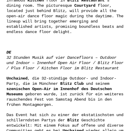
infamous
Kitchen
floor in
Blitz
Restaurant
’s
dining room. The picturesque
Courtyard
floor,
located just behind Blitz, will provide all the
open-air dance floor magic during the daytime. The
lineup will bring together emerging and
established artists, promising boundless beats and
endless dance floor delight.
DE
32 Stunden Musik auf vier Dancefloors – Outdoor
und Indoor – Innenhof Open Air Floor / Blitz Floor
/ Plus Floor / Kitchen Floor im Blitz Restaurant
Unchained
, die 32-stündige Outdoor- und Indoor-
Party, die im Münchner
Blitz
Club
und seinem
szenischen Open-Air im Innenhof des Deutschen
Museums
geboren wurde, ist zurück für ein weiteres
rauschendes Fest von Samstag Abend bis in den
frühen Montagmorgen.
Das Event hat sich zu einer der ekstatischsten und
schillerndsten Partys der
Blitz
Geschichte
entwickelt: Mit einem Fokus auf offene und diverse
Communities geht es bei
Unchained
wieder allein um