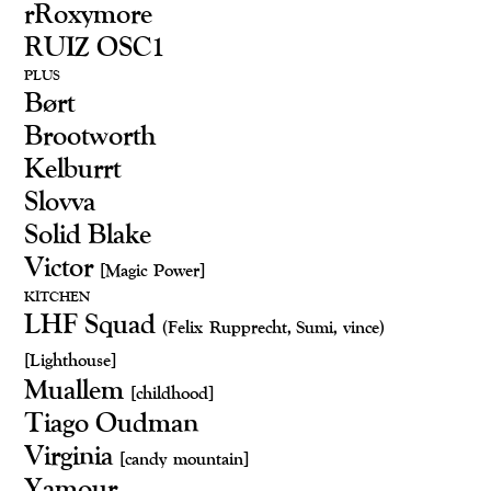
rRoxymore
RUIZ OSC1
PLUS
Børt
Brootworth
Kelburrt
Slovva
Solid Blake
Victor
[Magic Power]
KITCHEN
LHF Squad
(Felix Rupprecht, Sumi, vince)
[Lighthouse]
Muallem
[childhood]
Tiago Oudman
Virginia
[candy mountain]
Yamour