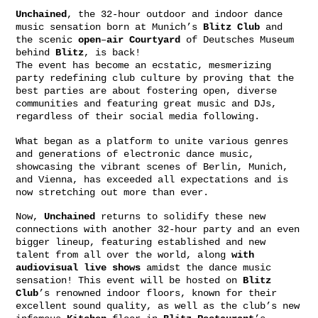
Unchained
, the 32-hour outdoor and indoor dance
music sensation born at Munich’s
Blitz
Club
and
the scenic
open
–
air
Courtyard
of Deutsches Museum
behind
Blitz
, is back!
The event has become an ecstatic, mesmerizing
party redefining club culture by proving that the
best parties are about fostering open, diverse
communities and featuring great music and DJs,
regardless of their social media following.
What began as a platform to unite various genres
and generations of electronic dance music,
showcasing the vibrant scenes of Berlin, Munich,
and Vienna, has exceeded all expectations and is
now stretching out more than ever.
Now,
Unchained
returns to solidify these new
connections with another 32-hour party and an even
bigger lineup, featuring established and new
talent from all over the world, along
with
audiovisual live shows
amidst the dance music
sensation! This event will be hosted on
Blitz
Club
’s renowned indoor floors, known for their
excellent sound quality, as well as the club’s new