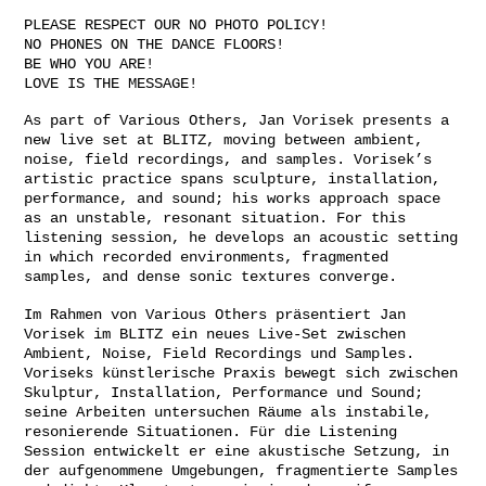
PLEASE RESPECT OUR NO PHOTO POLICY!
NO PHONES ON THE DANCE FLOORS!
BE WHO YOU ARE!
LOVE IS THE MESSAGE!
As part of Various Others, Jan Vorisek presents a
new live set at BLITZ, moving between ambient,
noise, field recordings, and samples. Vorisek’s
artistic practice spans sculpture, installation,
performance, and sound; his works approach space
as an unstable, resonant situation. For this
listening session, he develops an acoustic setting
in which recorded environments, fragmented
samples, and dense sonic textures converge.
Im Rahmen von Various Others präsentiert Jan
Vorisek im BLITZ ein neues Live-Set zwischen
Ambient, Noise, Field Recordings und Samples.
Voriseks künstlerische Praxis bewegt sich zwischen
Skulptur, Installation, Performance und Sound;
seine Arbeiten untersuchen Räume als instabile,
resonierende Situationen. Für die Listening
Session entwickelt er eine akustische Setzung, in
der aufgenommene Umgebungen, fragmentierte Samples