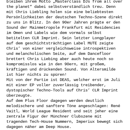
bleiben ihrem Motto „Masterclass DJs from all over
the planet“ dabei selbstverständlich treu. Denn
mit Chris Liebling holen sie eine beliebtesten
Persönlichkeiten der deutschen Techno-Szene direkt
zu uns in Blitz. In den 90er Jahren prägte er den
Sound der Mainmetropole Frankfurt mit Residencies
im Omen und Labels wie dem vormals selbst
betitelten CLR Imprint. Sein letzter Longplayer
auf dem geschichtsträchtigen Label MUTE zeigte
Chris’ von einer vergleichsweise introspektiven
und melancholischen Seite, auf dem Dancefloor
brettert Chris Liebing aber auch heute noch so
kompromisslos wie in den 90ern, mit großem,
kräftigen und drückenden Sound. Von Altersmilde
ist hier nichts zu spüren!
Mit von der Partie ist DEAS, welcher erst im Juli
mit einer EP voller zuverlässig treibender,
dystopischer Techno-Tools auf Chris’ CLR Imprint
überzeugte.
Auf dem Plus Floor dagegen werden deutlich
melodischere und sanftere Töne angeschlagen: René
Vaitl, World League Resident und seit jeher eine
zentrale Figur der Münchner Clubszene mit
tragenden Tech-House Nummern, Imperiux bewegt sich
dagegen näher am Deep House.