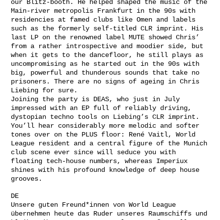
our Blitz-booth. He helped shaped the music of the
Main-river metropolis Frankfurt in the 90s with
residencies at famed clubs like Omen and labels
such as the formerly self-titled CLR imprint. His
last LP on the renowned label MUTE showed Chris’
from a rather introspective and moodier side, but
when it gets to the dancefloor, he still plays as
uncompromising as he started out in the 90s with
big, powerful and thunderous sounds that take no
prisoners. There are no signs of ageing in Chris
Liebing for sure.
Joining the party is DEAS, who just in July
impressed with an EP full of reliably driving,
dystopian techno tools on Liebing’s CLR imprint.
You’ll hear considerably more melodic and softer
tones over on the PLUS floor: René Vaitl, World
League resident and a central figure of the Munich
club scene ever since will seduce you with
floating tech-house numbers, whereas Imperiux
shines with his profound knowledge of deep house
grooves.
DE
Unsere guten Freund*innen von World League
übernehmen heute das Ruder unseres Raumschiffs und